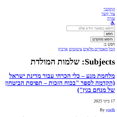
התחבר
צור קשר
עזרה
לחפש
ב:
חפש
חיפוש מתקדם
חפש ב:
הכל
מאמרים מלאים
ציטוטים
ארכיון
Subjects:
שלמות המולדת
מלחמת מנע – כלי הכרחי עבור מדינת ישראל
(הקדמה לספר "בכוח הזכות – תפיסת הביטחון
של מנחם בגין")
17 ביוני 2025
By
yoelh