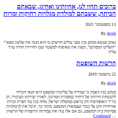
ברוכים תהיו לנו, אחיותינו ואחינו, שבאתם
הביתה, ששבתם למולדת מגלויות רחוקות ומרות
13 בספטמבר 2021
By
drorb
נאום שנשא מנחם בגין בפני עולים חדשים בו הוא מגנה את שלטון מפא"י
"השליט המפרנס", ומציג את שאיפתו למשטר שבו החירות תהיה ערך
עליון
הרשות השופטת
22 בדצמבר 2019
By
drorb
מנחם בגין האמין כי שמירה על עליונות המשפט היא תנאי הכרחי
להבטחת חירותו של היחיד במסגרת המדינה. לאורך שירותו הציבורי, הן
כיו"ר האופוזיציה והן כראש ממשלת ישראל, מחה בגין נגד הפרת זכויות
אזרחיות והגן על כבוד ועצמאות המשפט. מתוך כך, קיבל את לגיטימיות
פסיקות בית המשפט, גם אם אלו נגדו את עמדתה הרשמית של הרשות
Continued
…