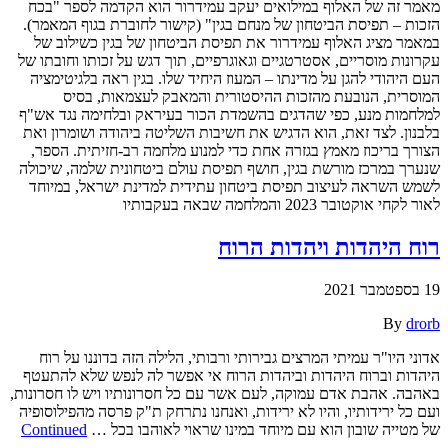
מאמר זה של האלוף במילואים יעקב עמידרור הוא הקדמה לספר "בכח
הזכות – תפיסת הביטחון של מנחם בגין" (קישור לחוברת בגוף המאמר).
במאמר מציג האלוף עמידרור את תפיסת הביטחון של בגין כשילוב של
עקרונות מוסריים, אסטרטגיים וגאוגרפיים, תוך דגש על זכותו וחובתו של
העם היהודי להגן על מדינתו – המעוז היחיד שלו. בגין ראה בלגיטימציה
המוסרית, הנובעת מהזכות ההיסטורית והמאבק לעצמאות, בסיס
למלחמות מנע, כפי שהדגים בהשמדת הכור בעיראק ובלחימה נגד אש"ף
בלבנון. לצד זאת, הוא הדגיש את חשיבות השליטה ביהודה ושומרון ואת
הצורך בריכוז מאמץ בגזרה אחת כדי למנוע מלחמה רב-חזיתית. הספר,
שנערך במרכז מורשת בגין, חושף תפיסת עולם ביטחונית שלמה, שיכולה
לשמש השראה לעיצוב תפיסת ביטחון עתידית למדינת ישראל, במיוחד
לאור לקחי אוקטובר 2023 והמלחמה שבאה בעקבותיו
רוח היהדות ויהדות הרוח
19 בספטמבר 2021
By
drorb
אדוני היו"ר עמיתי המרצים גבירותי ורבותי, הלילה הזה בדוננו על רוח
היהדות וברוח היהדות וביהדות הרוח אי אפשר לה לנפש שלא להתעטף
באהבה. אהבת אדם עמוקה, לעם אשר עם כל חסרונותיו ויש לו חסרונות,
ועם כל ירידותיו, והיו לא ירידות, ואנחנו נתרחק ת"ק פרסה מהפילוסופיה
של מטייה שובון הוא עם מיוחד במינו שראוי לאוהבו בכל …
Continued