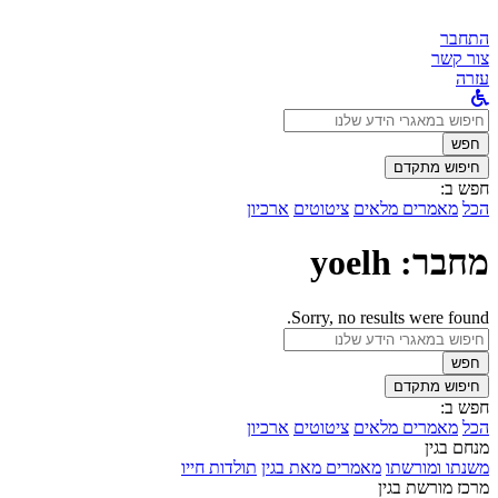
התחבר
צור קשר
עזרה
לחפש
ב:
חפש
חיפוש מתקדם
חפש ב:
הכל
מאמרים מלאים
ציטוטים
ארכיון
מחבר:
yoelh
Sorry, no results were found.
לחפש
ב:
חפש
חיפוש מתקדם
חפש ב:
הכל
מאמרים מלאים
ציטוטים
ארכיון
מנחם בגין
משנתו ומורשתו
מאמרים מאת בגין
תולדות חייו
מרכז מורשת בגין