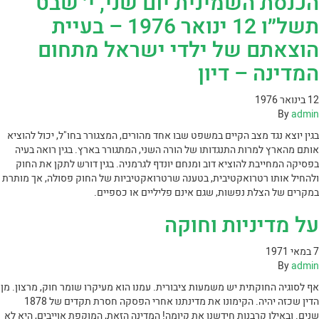
הכנסת השמינית יום שני, י׳ שבט
תשל״ו 12 ינואר 1976 – בעיית
הוצאתם של ילדי ישראל מתחום
המדינה – דיון
12 בינואר 1976
By
admin
בגין יוצא נגד מצב הקיים במשפט שבו אחד מהורים, המצגורר בחו"ל, יכול להוציא
אותם מהארץ למרות התנגדותו של הורה השני, המתגורר בארץ. בגין רואה בעיה
בפסיקה המחייבת להוציא דוב ומנחם יונדף לגרמניה. בגין דורש לתקן את החוק
ולהחיל אותו רטרואקטיבית, בטענה שרטרואקטיביות של החוק פסולה, אך מותרת
במקרים של הצלת נפשות, שגם אינם פליליים או כספיים.
על מדיניות וחוקה
7 במאי 1971
By
admin
אף לסוגיה החוקתית יש משמעות ציבורית. עמנו הוא מעיקרו שומר חוק, מרצון. מן
הדין שכזה יהיה. הקימונו את מדינתנו אחרי הפסקה חסרת תקדים של 1878
שנים. ובאילו קרבנות חידשנו את קיומה! המדינה הזאת, המוקפת אוייבים, היא לא