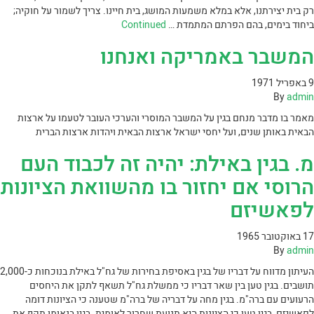
רק בית יצירתנו, אלא במלא משמעות המושג, בית חיינו. צריך לשמור על חוקיה;
ביחוד בימים, בהם הפרתם המתמדת …
Continued
המשבר באמריקה ואנחנו
9 באפריל 1971
By
admin
מאמר בו מדבר מנחם בגין על המשבר המוסרי והערכי העובר לטעמו על ארצות
הבאית באותן שנים, ועל יחסי ישראל ארצות הבאית ויהדות ארצות הברית
מ. בגין באילת: יהיה זה לכבוד העם
הרוסי אם יחזור בו מהשוואת הציונות
לפאשיזם
17 באוקטובר 1965
By
admin
העיתון מדווח על דבריו של בגין באסיפת בחירות של גח"ל באילת בנוכחות כ-2,000
תושבים. בגין טען בין שאר דבריו כי ממשלת גח"ל תשאף לתקן את היחסים
הרעועים עם ברה"מ. בגין מחה על דבריה של ברה"מ שטענה כי הציונות דומה
לפאשיזם, בגין טען כי הציונות היא תנועת שחרור לאומית. בגין בנאומו תקף את