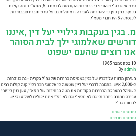
פרס איש רפ"י שהודיע כי בבחירות הקודמות לכנסת ה-5, מפא"י קנתה קולות
בכסף. בגין טען כי האחריות לעבירה זו מוטלית גם על פרס וחבריו שבבחירות
לכנסת ה-5 היו חברי מפא"י.
מ. בגין בעקבות גילויי יעל דין ,איננו
דורשים שאלמוגי ילך לבית הסוהר
אנו רוצים שהעם ישפוט
10 בספטמבר 1965
By
admin
העיתון מדווח על דבריו של בגין באסיפת בחירות של גח"ל בקרית –גת בנוכחות
כ-2,000 איש. בתגובה לדברי יעל דיין שטענה כי אלמוגי חבר רפ"י קנה קולות רבים
כשניהל במערכת הבחירות הקודמת את מטה הבחירות של מפא"י, טען בגין כי זוהי
עבירה חמורה ביותר וכי גם לא מפא"י וגם לא רפ"י אינם יכולים לשלוט וכי יש
לבחור בגח"ל.
יווט
פוסטים ישנים
פוסטים חדשים