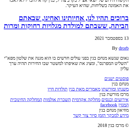
הקיפוח הידוע של יוצאי אצ"ל בקרב צה"ל, בגין קורא לחבריו לא לאבד
את האמונה בשליחות, שהיא העיקר.
ברוכים תהיו לנו, אחיותינו ואחינו, שבאתם
הביתה, ששבתם למולדת מגלויות רחוקות ומרות
13 בספטמבר 2021
By
drorb
נאום שנשא מנחם בגין בפני עולים חדשים בו הוא מגנה את שלטון מפא"י
"השליט המפרנס", ומציג את שאיפתו למשטר שבו החירות תהיה ערך
עליון
ניווט
פוסטים ישנים
מנחם בגין
משנתו ומורשתו
מאמרים מאת בגין
תולדות חייו
מרכז מורשת בגין
אירועים וכנסים
מחלקה אקדמית
השכרת אולמות
המחלקה החינוכית
המגזין
facebook
מוזיאון מנחם בגין
מידע למבקר
הזמן סיור
צור קשר
© מרכז בגין 2018