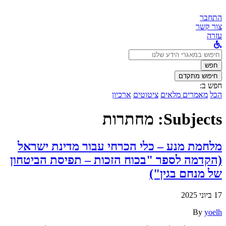
התחבר
צור קשר
עזרה
לחפש
ב:
חפש
חיפוש מתקדם
חפש ב:
הכל
מאמרים מלאים
ציטוטים
ארכיון
Subjects:
מחתרות
מלחמת מנע – כלי הכרחי עבור מדינת ישראל
(הקדמה לספר "בכוח הזכות – תפיסת הביטחון
של מנחם בגין")
17 ביוני 2025
By
yoelh