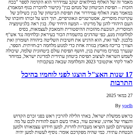
מאמר זה של האלוף במילואים יעקב עמידרור הוא הקדמה לספר "בכח
הזכות – תפיסת הביטחון של מנחם בגין" (קישור לחוברת בגוף המאמר).
במאמר מציג האלוף עמידרור את תפיסת הביטחון של בגין כשילוב של
עקרונות מוסריים, אסטרטגיים וגאוגרפיים, תוך דגש על זכותו וחובתו של
העם היהודי להגן על מדינתו – המעוז היחיד שלו. בגין ראה בלגיטימציה
המוסרית, הנובעת מהזכות ההיסטורית והמאבק לעצמאות, בסיס
למלחמות מנע, כפי שהדגים בהשמדת הכור בעיראק ובלחימה נגד אש"ף
בלבנון. לצד זאת, הוא הדגיש את חשיבות השליטה ביהודה ושומרון ואת
הצורך בריכוז מאמץ בגזרה אחת כדי למנוע מלחמה רב-חזיתית. הספר,
שנערך במרכז מורשת בגין, חושף תפיסת עולם ביטחונית שלמה, שיכולה
לשמש השראה לעיצוב תפיסת ביטחון עתידית למדינת ישראל, במיוחד
לאור לקחי אוקטובר 2023 והמלחמה שבאה בעקבותיו
17 שנות האצ"ל הוצגו לפני לוחמיו בהיכל
התרבות
27 במאי 2025
By
yoelh
כראש ממשלת ישראל, באתי הלילה להרכין ראש בפני זכרם הקדוש
והנצחי של אחינו, שאינם עוד, באתי בשם העם להודות לכם על מה
שעשיתם למען הוציאו מעבדות לחרות, למען חידוש עצמאותו ולמען
הבטחת עתידו. כמי שהיה מפקדכם אומר: נוסיף לעשות למען יהיה