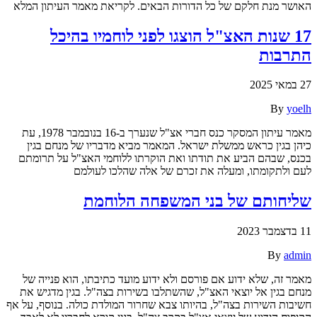
האושר מנת חלקם של כל הדורות הבאים. לקריאת מאמר העיתון המלא
17 שנות האצ"ל הוצגו לפני לוחמיו בהיכל
התרבות
27 במאי 2025
By
yoelh
מאמר עיתון המסקר כנס חברי אצ"ל שנערך ב-16 בנובמבר 1978, עת
כיהן בגין כראש ממשלת ישראל. המאמר מביא מדבריו של מנחם בגין
בכנס, שבהם הביע את תודתו ואת הוקרתו ללוחמי האצ"ל על תרומתם
לעם ולתקומתו, ומעלה את זכרם של אלה שהלכו לעולמם
שליחותם של בני המשפחה הלוחמת
11 בדצמבר 2023
By
admin
מאמר זה, שלא ידוע אם פורסם ולא ידוע מועד כתיבתו, הוא פנייה של
מנחם בגין אל יוצאי האצ"ל, שהשתלבו בשירות בצה"ל. בגין מדגיש את
חשיבות השירות בצה"ל, בהיותו צבא שחרור המולדת כולה. בנוסף, על אף