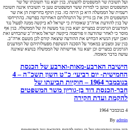
ועל תשובת שר המשפטים להצעתו, בגין יוצא נגד תשובתו של שר
המשפטים וטוען כי למרות ששר המשפטים טען כי תשובתו איננה תשובה
רשמית של הממשלה היא כן היתה כזו. בגין תוקף בחריפות הן את שר
המשפטים והן את בן גוריון על התנהלותם האחרונה בפרשה. בהתייחסו
של בגין להודעת ארה"ב שאומרת כי ישראל לא ביקשה ממנה לפעול נגד
המדענים הגרמנים במצרים יוצא בגין נגד מעשה זה של הממשלה. בגין אף
מוסר כי לאחר שהודעה זו פורסמה ביקשה ישראל מארה"ב שתכחיש זאת
ואכן יועץ הנשיא הכחיש את ההודעה שיצאה קודם לכן מטעם ארה"ב.
בגין שב ומצביע במאמר על הסכנה הנשקפת מפעולותיהם של המדענים
הגרמנים במצרים וכן יוצא נגד אדישותה של הממשלה בנושא שאיננה
עושה בדבר מאומה.
הישיבה הארבע-מאות-וארבע של הכנסת
החמישית- יום רביעי׳ כ"ט חשון תשכ"ה – 4
בנובמבר 1964 – חוקיות תביעתו של
חבר-הכנסת דוד בן-גוריון משר המשפטים
להקמת ועדת חקירה
4 בנובמבר 1964
By
admin
בגין טוען שתביעתו של בן-גוריון להקים בהוראת שר המשפטים