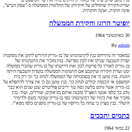
ועדת-חקירה שתחליט על חוקיותן של החלטות הממשלה ב-"עסק הביש",
אינה חוקית, ואינה חוקתית.
יופיטר הרוגז וחקירת הממשלה
30 באוקטובר 1964
By
admin
במאמר זה מתייחס בגין להתנהגותו של בן–גוריון הדורש לתקן את מסקנות
ועדת השבעה שניקו את לבון בפרשה. בגין מזכיר את התנהגותו של
בן–גוריון לאורך כל פרשת לבון ואת דרישתו של בן גוריון שחברי ממשלה
ימנו ועדת חקירה שתקבע אם התנהגות הממשלה בועדת השבעה היתה
הוגנת. בגין טוען כי אין בסמכותה של הממשלה לנהוג כך וכי רק בית
המשפט או הכנסת יכולים לנהוג כך. בגין טוען גם כי אין צורך להתפלא על
בן–גוריון אשר נוקט בלשון גסה נגד יריבים פוליטיים שכן שנים הוא כבר
נוהג כך כלפי אנשי האצ"ל ומכנה אותם מניאקים, שודדים, ועוד. בגין
מזכיר אף את כינויו של ז'בוטינסקי בפי בן-גוריון שכונה בשם ולדימיר
היטלר. בגין מציין כי עתה כל גידופיו של בן-גוריון מופנים כלפי מפא"י.
כתמים ותככים
22 במאי 1964