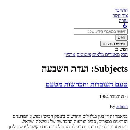
התחבר
צור קשר
עזרה
לחפש
ב:
חפש
חיפוש מתקדם
חפש ב:
הכל
מאמרים מלאים
ציטוטים
ארכיון
Subjects:
ועדת השבעה
טעם העובדות והכחשות מטעם
6 בנובמבר 1964
By
admin
במאמר זה דן בגין בגלגולים החדשים ב'עסק הביש' ובנושא המדענים
הגרמנים במצרים, סביב הודעות ההכחשה של ממשלת ישראל.
בהתיחסותו לדיון בכנסת בנוגע להצעתו לסדר היום בקשר לפרשת לבון