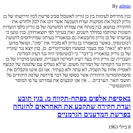
By
admin
בגין מתייחס לעימות בין בן גוריון לאשכול סביב פרשת לבון ודרישתו של בן
גוריון לבטל את מסקנות ועדת השבעה אשר זיכו את לבון ולחדש את
החקירה בנושא; בגין מנתח את עמדתו המשתנה של בן גוריון כלפי הועדות
השונות שהוקמו במהלך השנים, זאת בעיקר לפי תוצאותיהן. בגין טוען כי
צביעותו של בן גוריון מתבטאת גם במאמריו בעיתון שמתייחסים לתנועת
ז'בוטינסקי, כאשר במאמריו בן גוריון לא מזכיר את "סזון", ושואל מדוע
הוא לא "גאה" כמו בעבר במעשיו הפטריוטייים. כן, בגין יוצא נגד שקריו
של בן גוריון במאמריו ב"דבר" כי ז'בוטינסקי היה נגד רעיון המדינה
העברית ובן גוריון היה בעד רעיון המדינה העברית, ומצטט מדבריו של בן
גוריון נגד הקמתה של המדינה משום, ש"לא נשלים עם שלטונה של קבוצה
לאומית אחת על השניה, לא עתה ולא בעתיד. אנו גם איננו מקבלים את
סיסמתהמדינה היהודית אשר בסופו של דבר פירושה שלטון היהודים על
תושבי האר. הערביים… אין אנו קובעים את עמדתנו על פי המוסר
ההוטנטוטי".
באסיפת אלפים בפתח-תקווה מ. בגין תובע
ועדת חקירה שתקבע את האחראים להזנחה
בפרשת המדענים הגרמניים
8 ביולי 1963