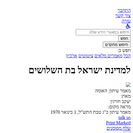
התחבר
צור קשר
עזרה
לחפש
ב:
חפש
חיפוש מתקדם
חפש ב:
הכל
מאמרים מלאים
ציטוטים
ארכיון
למדינת ישראל בת השלושים
מאמר עיתון:
האומה
מאת:
יעקב חורגין
מראה מקום:
מאמר עיתון
כ"ג טבת התש"ל, 1 בינואר 1970
talk us
Print Marked
שלח מסומנים