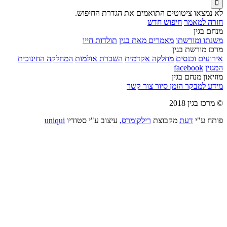

לא נמצאו ציטוטים התואמים את הגדרת החיפוש.
חזרה למאמר
חיפוש חדש
מנחם בגין
משנתו ומורשתו
מאמרים מאת בגין
תולדות חייו
מרכז מורשת בגין
אירועים וכנסים
מחלקה אקדמית
השכרת אולמות
המחלקה החינוכית
המגזין
facebook
מוזיאון מנחם בגין
מידע למבקר
הזמן סיור
צור קשר
© מרכז בגין 2018
פותח ע"י
דעת
מקבוצת
רילקומרס,
עיצוב ע"י סטודיו
uniqui