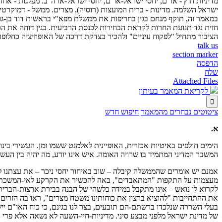
מדיניות חוץ - או"ם, יחסי ישראל-או"ם, יחסי ישראל-ארה"ב. מפלגות - אחד
ישראל השלמה. מדינות - ברית המועצות (רוסיה), מצרים. ממשל - דמוקרטיה. 
במאמר זה, תוקף מנחם בגין בחריפות את ממשלת מפא"י בראשות דוד בן-גורי
חזית נגד תנועת החרות לקראת הבחירות לכנסת הרביעית. בגין דוחה את הכ
הציבור מתחיל "לפקוח עיניים" ולהכיר בצדקת דרכה של האופוזיציה כחלופ
talk us
section marker
הדפסה
שלח
Attached Files
לקריאת המאמר בעיתון

ציטוטים נבחרים מהמאמר
חיפוש חדש
א.
הימים חולפים באיטיות אכזרית, האופיינית לאלמנט ששמו זמן. העשירי ב
המשבר המדיני המתמיד בו שרויה האומה. איש אינו יודע, מה יהיה בין העשיר
אמנם יש אומרים שהממשלה קיבלה – שוב באיחור יחסי ניכר – את עצתנו 
מעצמות על התקפות "המתאבדים", באה להכשיר את הקרקע לאי-המשכת הנסיג
לקרוא לו נואש – אינו מתקבל במידה כלשהי של הבנה בבירת ארצות-הבר
את ההתחייבות "להוציא ברצון את כוחותינו משטח מצרים", ראו בה הזרים הת
בעלי השררה שנלכדו ברשתם-הם תובעים, בצר לנו בגינם, כי כוח האו"ם יי
של מדינת ישראל מלפני מבצע סיני. מדיניות-חיי-השעה לא נשאה אלא פרי 