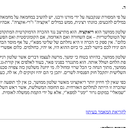
ד.
על פי המסורת שנקבעה על ידי מורנו ורבנו, יש להשיב במחמאה על מחמאה.
במילים להכעיס; כוונתי רצינית, ממש כמילים "אקציה" ו"רי-אקציה". אבהיר
שלטון ממושך הוא
ריאקציה
. הוא מתייצב נגד ההכרה הדמוקרטית המתקדמת,
של הטוטליטריות – אם השחורה ואם האדומה, אם הקומוניסטית ואם הפשיס
כלום". אין ספק כי הכרה זו היא נחלתם של שליטי מפא"י, על אף מוסד ה
הם יגידו לכם ביושר לבב, כי ביום ההוא היו, או יהיו, כחולמים. כלום אפשר
שלטון ממושך, בהיותו בטוח כי ימשך, מרשה לעצמו דברים אשר שלטון רגי
פת הלחם ושולל אותה. הוא מתגנדר בפניני פאר, בעוד לאלפים אין קורת-ג
ממושך, מתוך הנחה כי הכל שרוי ומחול לו. מי יזיזנו? משלטון כזה צפויה 
השלישית יתקבל חוק הפנסיה לשרים. יתכן כי הם יהיו זקוקים לו, או לה, כע
כפי שאין לך חיזיון יותר ריאקציוני מאשר שלטון ממושך, כן אין לך תופעה
שהכרה זו הייתה לנחלתם האזרחית. גם החומה המשולשת, אשר ראש השלטון ה
"שמאלי" במקום גרור "ימני" למפא"י, אלא על ידי הקמת ממשלה לאומית.
לקריאת המאמר בעיתון