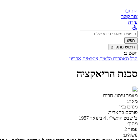
התחבר
צור קשר
עזרה
לחפש
ב:
חפש
חיפוש מתקדם
חפש ב:
הכל
מאמרים מלאים
ציטוטים
ארכיון
סכנת הריאקציה
מאמר עיתון:
חרות
מאת:
מנחם בגין
פורסם בתאריך:
ב' שבט התשי"ז, 4 בינואר 1957
מתוך:
עמוד 2
נושאים: