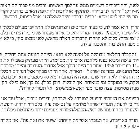
פניו; והיו דיבורים רשמיים ממש עד לסף ראשיתו. ורבים מני ספור הם האזרח
ורק: "הייתה לנו ברירה, להתקיף או לחכות להתקפת האויב. בחרנו להקדים ול
 מר שי החי למען מפא"י בבית "דבר" ישיב לשאלה זו. אבל בנימוס, בבקשה.
החוץ. הוא אמר לה, כי בעוד הבריטים והצרפתים לא התחייבו מעולם לבל
 להשיב המסכנה? האמת המרה היא, כי אין זו טענתו של מזכיר המדינה בל
נו: "מי צדק? כלום לא הוזהרו הדברנים האלה מראש, לפני מבצע סיני, כי ל
ס מפני התשובות. והסכנה עולה.
 נתקבלה החלטה מבוהלת על נסיגה ללא תנאי. הייתה תנועה אחת ויחידה, ש
הייתי עושה ומביא בפניו מלאכה ארכיונית מסוימת. הייתי מעתיק בשבילו את
בפזיזות"; והייתי מוסיף את תאריך פרסומו, הוא – אם זכרוני אינו מטעני – ה-11 בנובמבר 1956. 
כל
התנאים, במדינת ישראל – תאריך. אחר הייתי מבקר אצל הציונים הכלליים
את התאריך לא הייתי שוכח. ומה היה מתברר מאוסף מסמכים ותאריכים משעמ
; מי במוקדם ומי במאוחר. אך קיבלוה. רובן ככולן. גם כך, אם כי לא רק כ
מנות מסוימת, עצה טובה מפי ראש-הממשלה: "אל תעזרו לחרות".
כיונית את המזרחי והפועל המזרחי. לא שכחתי, ידידים טובים; אבל עוד אנ
יז כי לדעתו, תעדיף ישראל מלחמה על נטישת עזה. בלב רווי חרדה, חיפשת
 השערה כי הודעתו של ראש-הפועל-המזרחי מעניינת יותר מהחלטת מפלגתו. 
דה באדיבות, אך תגובתו אופיינית הייתה: "שיגיד את זאת פה". אני מקווה
 פרק אחרון.