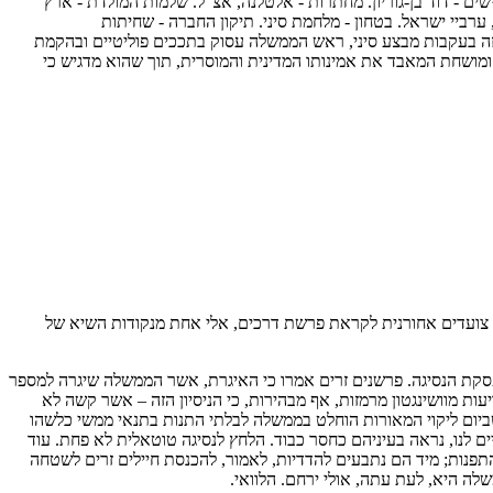
שים - דוד בן-גוריון. מחתרות - אלטלנה, אצ"ל. שלמות המולדת - ארץ
 ערביי ישראל. בטחון - מלחמת סיני. תיקון החברה - שחיתות
ועזה בעקבות מבצע סיני, ראש הממשלה עסוק בתככים פוליטיים ובהקמת
ומושחת המאבד את אמינותו המדינית והמוסרית, תוך שהוא מדגיש כי
נו צועדים אחורנית לקראת פרשת דרכים, אלי אחת מנקודות השיא של
סקת הנסיגה. פרשנים זרים אמרו כי האיגרת, אשר הממשלה שיגרה למספר
מוושינגטון מרמזות, אף מבהירות, כי הניסיון הזה – אשר קשה לא
יום ליקוי המאורות הוחלט בממשלה לבלתי התנות בתנאי ממשי כלשהו
ים לנו, נראה בעיניהם כחסר כבוד. הלחץ לנסיגה טוטאלית לא פחת. עוד
התפנות; מיד הם נתבעים להדדיות, לאמור, להכנסת חיילים זרים לשטחה
לה היא, לעת עתה, אולי ירחם. הלוואי.