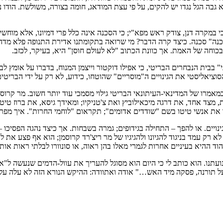
גבה הגל נגדו יש להקים, על פי עצת המודאג, חומה בצורה, משולשת. הודו נ
במקרה דנן, צודק ראש מפא"י; כי הסכנה אינה כלל פרי דמיונו, אלא מוחשית 
ה"סכנה" סכנה. כיצד קרה הדבר? מי שרואה בתקומתנו אדירת התנופה פלא מד
כוחה של האמת. אך כוונת הכתוב "לא לעולם חוסן" היא, בעיקר, לכזב.
בית הנבחרים הבריטי, כי אפילו דוקטור וייצמן המנוח, בדברו על אומץ לבם 
 הסוציאליסטי את הגינויים ה"מוסריים" שהוטחו, כידוע, לא רק על ידי הברי
 במאמרו של המדינאי-העיתונאי הבריטי גילוי מסמכי עוד יותר חשוב. מר ק
מצד אחד, את דרגה מיכאילוביץ ואת צ'טניקיו; ומאידך גיסא, את ברוז טיטו וא
נו את אנשי טיטו בשם "שודדים אדומים"; תקראום "לוחמי החרות". איך מפר
נויים. או להפך – התחילה בגידופים; גמרה בשבחות. אך כיצד נהגה הפסיכו – 
 רק עמד בניגוד להגיונו ולהגיגיו של מר ריצ'רד קרוסמן; הוא אף פצע את 
ההיא בעיניים אחרות לגמרי מאלו בהן ראוה, או סונוורו לבלתי ראות אותה, 
ועתנו. הוא כותב לי כי היום הוא מסוגל להעריך את עוול-הדמים שנעשה ל"א
 תורנה, פסקה מיד האש…" אודה ואתוודה: ההיקש הנורא הזה לא עלה על 