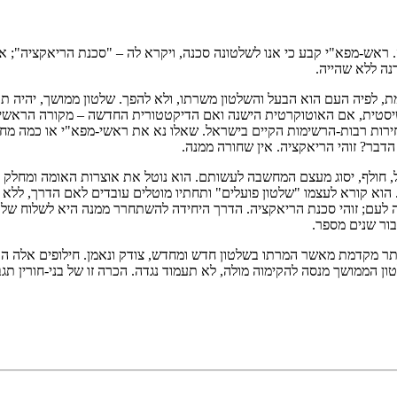
 ראש-מפא"י קבע כי אנו לשלטונה סכנה, ויקרא לה – "סכנת הריאקציה"; א
נה ללא שהייה.
 לפיה העם הוא הבעל והשלטון משרתו, ולא להפך. שלטון ממושך, יהיה תוו 
טית, אם האוטוקרטית הישנה ואם הדיקטטורית החדשה – מקורה הראשי הוא
בחירות רבות-הרשימות הקיים בישראל. שאלו נא את ראשי-מפא"י או כמה מ
י הדבר? זוהי הריאקציה. אין שחורה ממנה.
ל, חולף, יסוג מעצם המחשבה לעשותם. הוא נוטל את אוצרות האומה ומחלק 
ג. הוא קורא לעצמו "שלטון פועלים" ותחתיו מוטלים עובדים לאם הדרך, ללא
סכנה לעם; זוהי סכנת הריאקציה. הדרך היחידה להשתחרר ממנה היא לשלוח שלט
בור שנים מספר.
 יותר מקדמת מאשר המרתו בשלטון חדש ומחדש, צודק ונאמן. חילופים אלה הם 
ממושך מנסה להקימוה מולה, לא תעמוד נגדה. הכרה זו של בני-חורין תגבר,