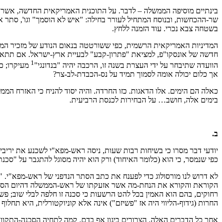
בינתיים מוסיפה הממשלה – לדבר. על התוכנית האמריקאית החדשה, אשר עם 
שר-ההכחשות, ובנוסח המתחיל לעורר בחילה: "איש לא הוסמך" וגו', סתר
בשטחה צבא נכרי. עוד הזמנה ללחץ.
1
הוועדה שתיבחר על ידי העצרת בשנה זו, הרכבה יהיה "בנדונגי"
מעיקרו; כז
אך כלום יכולה אומה לסמוך תמיד על נס-הכבדת-לב-צר?
כאלה הם הימים. אלו הדאגות. כזו החרדה. והיה יסוד להניח כי האזרח ה
בימים אלה, חושב… על הבחירות לכנסת הרביעית.
ב.
יודעי דבר מסרו כי בשיחות רבות שעות, ניסה ראש-מפא"י לשכנע את יריבי
כפי שנמסר, כי הוא (כלומר האיחוד) ורק הוא יהיה מסוגל להתגבר על "סכנ
לא דרוש לנו מורסולוג כדי לפענח את כתב הסתר הנדפני של ראש-מפא"י. "ס
הקוראת והקורא את הנחת-מה אשר אזעקתו של ראש-הממשלה דהיום הסבה לי
החרות (גידוף-הליווי היה אז "פשיזם") אינה אלא קוניוקטורלית, היא תחלוף 
אחר כל הדברים האלה, הצרורים ביגון אף בדם, קמה לתחיה הסכנה-התקווה 