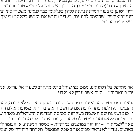
ות העבודה, הציונים הכלליים, מפ"ם, מפא"י, מפלגת חירות, רדיפת חרות. אי
חינוך - הדר (מידות ונימוסים). הסכסוך הישראלי פלסטיני - טרור ופיגועים,
ון, וטוען כי בעוד המדינה נתונה ללחץ בינלאומי כבד לנסיגה משטחי סיני 
ינוי "ריאקציה" שהוצמד לתנועתו, ומגדיר מחדש את המושג כשלטון ממושך 
ה שלטונית הכרחית
ינואר מתדפק על דלתותינו, ממש כפי שחיל ברנס מתקרב לשערי אל-עריש. א
י בינואר ובין… היום אשר עדיין לא נקבע.
לראות באופנסיבה הפדאינית המחודשת סיבה מספקת, אם כי לא יחידה, להפ
ה. אין לעת עתה לדעת אם פירושם הוא עובדתי או משוער; אולם הידיעות 
ית. שוב נשמעת שם האשמה בשקרנות כשיטת המדיניות הישראלית, מאחר שב
חייבות ללא-תנאי. הניסיון לבטל אותה, עם היותו – לפי הכרתנו – כורח חי
שאר "לצמיתות" – זהו הזר במושגים במדיניות – בשטח המפונה, או העומד ל
באושים. עדיין לא נראה שביב אור באופק המואפל. תקוותה היחידה של הממש