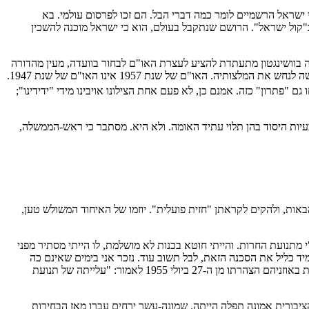
ישראל הרשמיים לומר כמה דברי הבל. הם זכו לפרסום עולמי. בא
קול ישראל". הרושם שנתקבל בעולם, הוא כי ישראל מוכנה להשכין
ארה בתוקפה. פרשן יודע דבר טען כי מחלקת המדינה בוושינגטון מתעתדת להציע לעצרת האו"ם לבחור בוועדה, מעין מהדורה
חדשה של אונסקו"פ, למציאת "פתרון-קבע" לבעיית ארץ-ישראל. אם תתאמת הידיעה, אפשר לראות בעליל את הרכבה של הוועדה הזאת, כפי שלא קשה לנחש את המלצותיה. האו"ם של שנת 1957 אינו האו"ם של שנת 1947.
 "פתרון" כזה. אמנם כן, לא פעם אחת הצילונו אויבינו מידי "ידידינו";
יות היסוד בהן תלוי עתיד האומה. ולא היא. מסתבר כי ראש-הממשלה,
אות, ולהקים לקראתן "חזית פועלית". יוזמו של האיחוד המשולש טען,
 מתנועת החרות. והייתי חוטא בכנות לא מושלמת, לו הייתי מסתיר מפני
כליל את הסכנה הזאת, לבל תשוב עוד. נזכר אני בימים שאינם כה
רחוקים, בהם הוא האמין בכל להט הרשעות כי סכנה זו חלפה לבלי שוב; פשטותה כמשמעותה, הייתה ואיננה עוד. אף אלה שזכרונם קצר, עודנה מהדהדת באוזניהם הצהרתו מן ה-27 ביולי 1955 לאמור: "עלייתה של תנועת
הציבורית אמונה תפלה הייתה. שמונה-עשר ירחים עברו מאז הבחירות