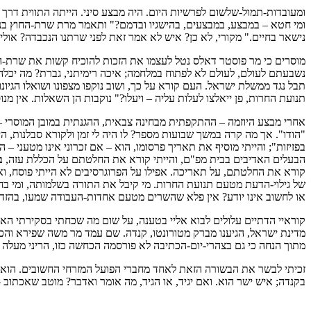
ומעובדות-תמול-שלשום לפרשיות היום. היה מבצע סיני. הייתה התווית דרך ל
ומי חטא – במבצע, במבצעים, בהישגיו ובדמם?" ותאמר מרת שרת-החוץ בניו-י
נישאר בחיים." מקורי, לא כן? איש לא אמר זאת לפני שרתנו הנכבדה? אולי
מוסרים כי מר פוסטר דאלס נטל לעצמו את הזכות להוכיח קשות את שרת-
נשבעתם לעולם, לעולם לא לפתוח במלחמה; איכה רימיתני, גברת? מה יכלה
תבל נגד ממשלת ישראל. העם קורא על כך, ושוב נוקפו מצפונו ושואלו הגיו
תנועת החרות, פן ייאלצו לעלות עליה – ויעלו?" נוקבות הן השאלות. אין מנו
אחרי מבצע היוזמה – ההתקפתית מבחינה צבאית, ההגנתית במובן המוסרי –
"הודו". אך מה קרה במשך שבועות מספר? לו היה לי זמן ולקורא סבלנות, 
הבעלים האדיבים בבית מפ"ם, והייתי קורא את החלטתם על הכללת עזה,
ב
קורא את החלטתם, על תאריכה. אפילו על הפרוגרסיבים לא הייתי פוסח, ו
של גילוי-הדעת מטעם תנועת החרות. מי קיבל את התורה בשלמותה, ומי בחלקה
או לחשוב אינו יודע? אין פלא שהשרים מטעם אחדות-העבודה שמעו, בהזד
קוראיי הדתיים עלולים לבוא אליי בטענה, על שום מה שכחתי בסקירתי האר
מדינת ישראל, הגיענו מברק מטורונטו, קנדה. שם עמד מר משה שפירא והכר
מתוך הנחה כי גם בצהרי-יום-הכתיבה לא פורסמה הכחשה כזו, הריני מעלה
זכיתי לבשר את הבשורה הזאת לאחד מחברי הפועל המזרחי החשובים. הוא הו
בקנדה; איש ישר הוא. ואם יגיד, או הגיד, מה אומר ואדבר? מוטב שאכתוב –