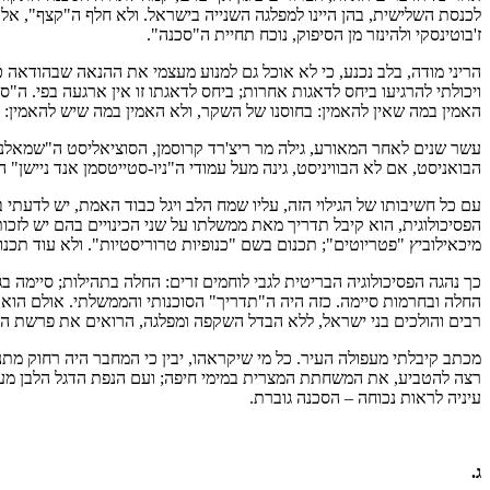
לכנסת השלישית, בהן היינו למפלגה השנייה בישראל. ולא חלף ה"קצף", אלא 
ז'בוטינסקי ולהינזר מן הסיפוק, נוכח תחיית ה"סכנה".
הריני מודה, בלב נכנע, כי לא אוכל גם למנוע מעצמי את ההנאה שבהודאה כי 
ויכולתי להרגיעו ביחס לדאגות אחרות; ביחס לדאגתו זו אין ארגעה בפי. 
האמין במה שאין להאמין: בחוסנו של השקר, ולא האמין במה שיש להאמין: ב
עשר שנים לאחר המאורע, גילה מר ריצ'רד קרוסמן, הסוציאליסט ה"שמאלני" ב
הבואניסט, אם לא הבוויניסט, גינה מעל עמודי ה"ניו-סטייטסמן אנד ניישן"
עם כל חשיבותו של הגילוי הזה, עליו שמח הלב ויגל כבוד האמת, יש לדעתי
הפסיכולוגית, הוא קיבל תדריך מאת ממשלתו על שני הכינויים בהם יש לזכות, 
מיכאילוביץ "פטריוטים"; תכנום בשם "כנופיות טרוריסטיות". ולא עוד תכ
כך נהגה הפסיכולוגיה הבריטית לגבי לוחמים זרים: החלה בתהילות; סיימה בגי
החלה ובחרמות סיימה. כזה היה ה"תדריך" הסוכנותי והממשלתי. אולם הוא לא
רבים והולכים בני ישראל, ללא הבדל השקפה ומפלגה, הרואים את פרשת ההוד 
מכתב קיבלתי מעפולה העיר. כל מי שיקראהו, יבין כי המחבר היה רחוק מתנ
רצה להטביע, את המשחתת המצרית במימי חיפה; ועם הנפת הדגל הלבן מעל
עיניה לראות נכוחה – הסכנה גוברת.
ג.