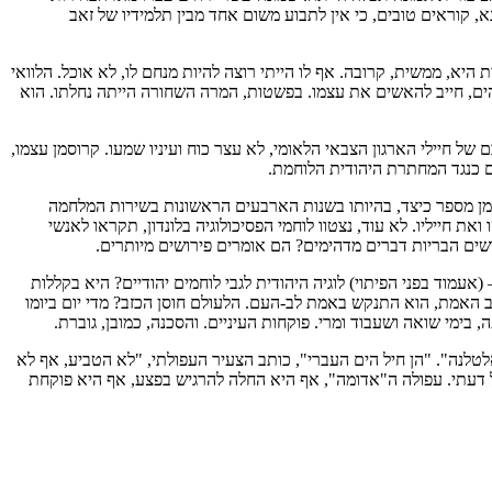
א, קוראים טובים, כי אין לתבוע משום אחד מבין תלמידיו של זאב
היא, ממשית, קרובה. אף לו הייתי רוצה להיות מנחם לו, לא אוכל. הלוואי
הים, חייב להאשים את עצמו. בפשטות, המרה השחורה הייתה נחלתו. הוא
של חיילי הארגון הצבאי הלאומי, לא עצר כוח ועיניו שמעו. קרוסמן עצמו,
טים כנגד המחתרת היהודית הלוחמת.
רוסמן מספר כיצד, בהיותו בשנות הארבעים הראשונות בשירות המלחמה
ת חייליו. לא עוד, נצטוו לוחמי הפסיכולוגיה בלונדון, תקראו לאנשי
שים הבריות דברים מדהימים? הם אומרים פירושים מיותרים.
(אעמוד בפני הפיתוי) לוגיה היהודית לגבי לוחמים יהודיים? היא בקללות
לב האמת, הוא התנקש באמת לב-העם. הלעולם חוסן הכזב? מדי יום ביומו
בימי שואה ושעבוד ומרי. פוקחות העיניים. והסכנה, כמובן, גוברת.
לטלנה". "הן חיל הים העברי", כותב הצעיר העפולתי, "לא הטביע, אף לא
דעתי. עפולה ה"אדומה", אף היא החלה להרגיש בפצע, אף היא פוקחת