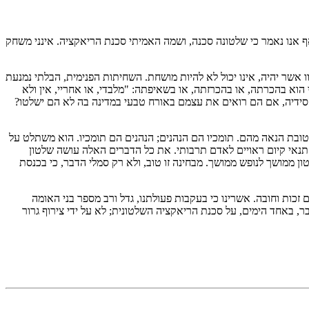
ף אנו נאמר כי שלטונה סכנה, ושמה האמיתי סכנת הריאקציה. אינני משחק
אשר יהיה, אינו יכול לא להיות מושחת. השחיתות הפנימית, הבלתי נמנעת
 בהכרתה, או בהכרזתה, או בשאיפתה: "מלבדי, או אחריי, אין ולא
חסידיה, אם הם רואים את עצמם באורח טבעי במדינה בה לא הם ישלטו?
טובת הנאה מהם. תומכיו הם הנהנים; הנהנים הם תומכיו. הוא משתלט על
 תנאי קיום ראויים לאדם תרבותי. את כל הדברים האלה עושה שלטון
ון ממושך לנופש ממושך. מבחינה זו טוב, ולא רק סמלי הדבר, כי בכנסת
זכות וחובה. אשרינו כי בעקבות פעולתנו, גדל ורב מספר בני האומה
 באחד הימים, על סכנת הריאקציה השלטונית; לא על ידי צירוף גרור