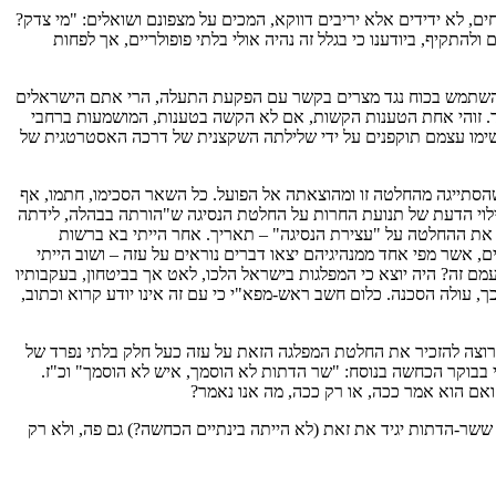
ים, לא ידידים אלא יריבים דווקא, המכים על מצפונם ושואלים: "מי צדק?
התקיף, ביודענו כי בגלל זה נהיה אולי בלתי פופולריים, אך לפחות
תי השתמש בכוח נגד מצרים בקשר עם הפקעת התעלה, הרי אתם הישראלים
בד. זוהי אחת הטענות הקשות, אם לא הקשה בטענות, המושמעות ברחבי
א ישימו עצמם תוקפנים על ידי שלילתה השקצנית של דרכה האסטרטגית של
הסתייגה מהחלטה זו ומהוצאתה אל הפועל. כל השאר הסכימו, חתמו, אף
 גילוי הדעת של תנועת החרות על החלטת הנסיגה ש"הורתה בבהלה, לידתה
אחר כך הייתי הולך אצל אחדות-העבודה והייתי מפרסם את ההחלטה על "עצירת הנסיגה" – תאריך. אחר הייתי בא ברשות
, אשר מפי אחד ממנהיגיהם יצאו דברים נוראים על עזה – ושוב הייתי
ם זה? היה יוצא כי המפלגות בישראל הלכו, לאט אך בביטחון, בעקבותיו
ך, עולה הסכנה. כלום חשב ראש-מפא"י כי עם זה אינו יודע קרוא וכתוב,
י רוצה להזכיר את החלטת המפלגה הזאת על עזה כעל חלק בלתי נפרד של
י בבוקר הכחשה בנוסח: "שר הדתות לא הוסמך, איש לא הוסמך" וכ"ז.
ואם הוא אמר ככה, או רק ככה, מה אנו נאמר?
 ששר-הדתות יגיד את זאת (לא הייתה בינתיים הכחשה?) גם פה, ולא רק