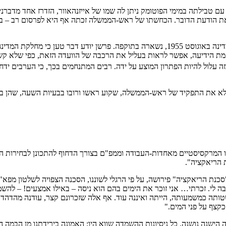
טבילתה במימי הפוטומק ניתן לה שמו של אייזנהאוור, הזדרז אחד מדברני 
 את הודעת הדובר. הכחשתו של ראש-הממשלה זכתה אף היא לפרסום רב – ב"
המדיניות האמריקאית הרשמית, כפי ששורטטה בנאום הנודע של מזכיר המדינה באוגוסט 1955, נש
ה עלול להיות הפתרון המוצע על ידה. רבים המתנחמים בכך, כי הערבים ידחו גם
ממלא את התפקיד של ראש-הממשלה, שקוע ראשו ורובו בבעיות השעה, שהן בע
ו המרקסיסטיים מאחדות-העבודה וממפ"ם בצורך הדחוף להתכונן לבחירות הב
ת הריאקציה".
כנת הריאקציה" פירושה, על פי הרגלי לשוננו, הסכנה הצפויה לשלטון מפא"י
. זכרתי… אני זוכר את הימים בהם הוא ניסה – באילו אמצעים! – להשמיד 
כקצף על פני המים."
הישנה נושנה. כל ניסיונות ההשמדה שווא היו; האמונה בירידתנו מן הבמה 