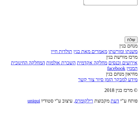
שלח
מנחם בגין
משנתו ומורשתו
מאמרים מאת בגין
תולדות חייו
מרכז מורשת בגין
אירועים וכנסים
מחלקה אקדמית
השכרת אולמות
המחלקה החינוכית
המגזין
facebook
מוזיאון מנחם בגין
מידע למבקר
הזמן סיור
צור קשר
© מרכז בגין 2018
פותח ע"י
דעת
מקבוצת
רילקומרס,
עיצוב ע"י סטודיו
uniqui