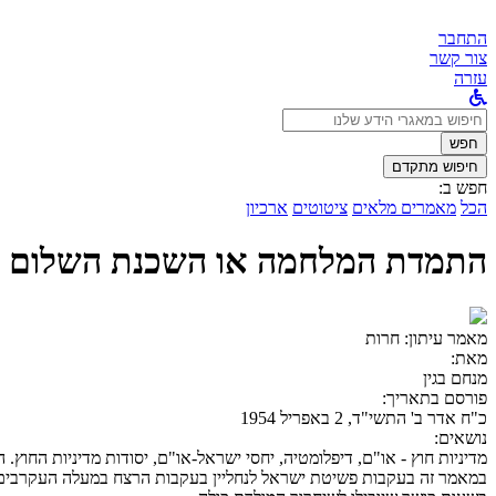
התחבר
צור קשר
עזרה
לחפש
ב:
חפש
חיפוש מתקדם
חפש ב:
הכל
מאמרים מלאים
ציטוטים
ארכיון
התמדת המלחמה או השכנת השלום
מאמר עיתון:
חרות
מאת:
מנחם בגין
פורסם בתאריך:
כ"ח אדר ב' התשי"ד, 2 באפריל 1954
נושאים:
מדיניות חוץ - או"ם, דיפלומטיה, יחסי ישראל-או"ם, יסודות מדיניות החוץ. 
במאמר זה בעקבות פשיטת ישראל לנחליין בעקבות הרצח במעלה העקרבים טו