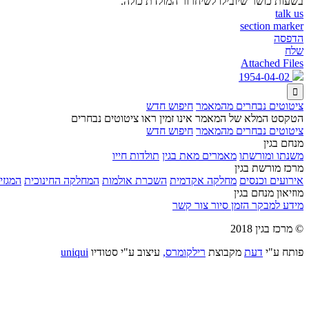
בשעות כושר שיובילו לשיחרור המולדת כולה.
talk us
section marker
הדפסה
שלח
Attached Files
1954-04-02

ציטוטים נבחרים מהמאמר
חיפוש חדש
הטקסט המלא של המאמר אינו זמין ראו ציטוטים נבחרים
ציטוטים נבחרים מהמאמר
חיפוש חדש
מנחם בגין
משנתו ומורשתו
מאמרים מאת בגין
תולדות חייו
מרכז מורשת בגין
אירועים וכנסים
מחלקה אקדמית
השכרת אולמות
המחלקה החינוכית
המגזין
מוזיאון מנחם בגין
מידע למבקר
הזמן סיור
צור קשר
© מרכז בגין 2018
פותח ע"י
דעת
מקבוצת
רילקומרס,
עיצוב ע"י סטודיו
uniqui