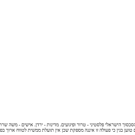
הסכסוך הישראלי פלסטיני - טרור ופיגועים. מדינות - ירדן. אישים - משה שרת
ען בגין כי פעולה זו איננה מספקת שכן אין תועלת ממשית לטווח ארוך בפ