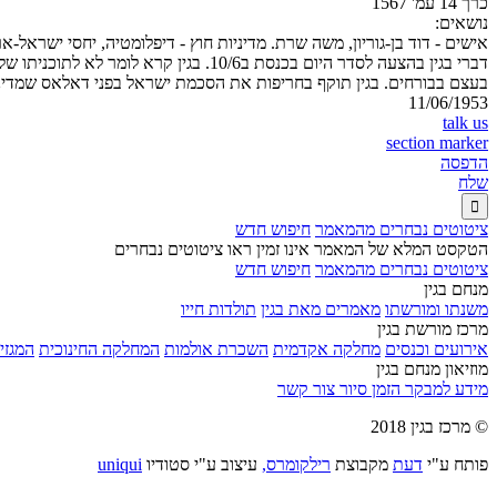
כרך 14 עמ' 1567
נושאים:
אישים - דוד בן-גוריון, משה שרת. מדיניות חוץ - דיפלומטיה, יחסי ישראל-
דברי בגין בהצעה לסדר היום בכנסת ב6
בעצם בבורחים. בגין תוקף בחריפות את הסכמת ישראל בפני דאלאס שמדינ
11/06/1953
talk us
section marker
הדפסה
שלח

ציטוטים נבחרים מהמאמר
חיפוש חדש
הטקסט המלא של המאמר אינו זמין ראו ציטוטים נבחרים
ציטוטים נבחרים מהמאמר
חיפוש חדש
מנחם בגין
משנתו ומורשתו
מאמרים מאת בגין
תולדות חייו
מרכז מורשת בגין
אירועים וכנסים
מחלקה אקדמית
השכרת אולמות
המחלקה החינוכית
המגזין
מוזיאון מנחם בגין
מידע למבקר
הזמן סיור
צור קשר
© מרכז בגין 2018
פותח ע"י
דעת
מקבוצת
רילקומרס,
עיצוב ע"י סטודיו
uniqui