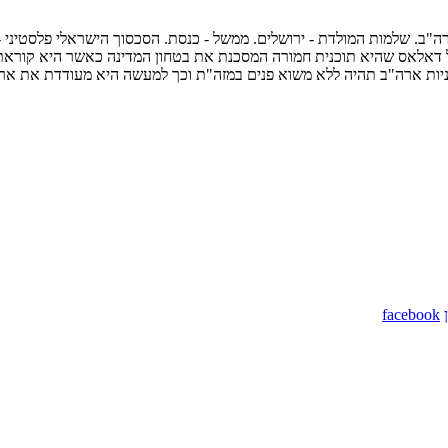
ארה"ב. שלמות המולדת - ירושלים. ממשל - כנסת. הסכסוך הישראלי פלסטיני -
10/. בגין קרא לומר לא לתוכניתו של דאלאס שהיא תוכנית חמורה המסכנת את בטחון המדינה 
יות ארה"ב תהיה ללא משוא פנים במזה"ת וכך למעשה היא מעודדת את ארה
facebook