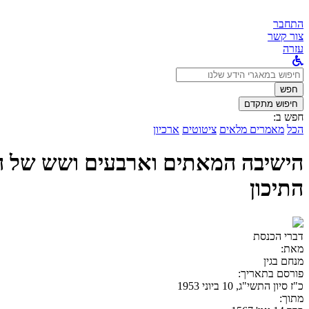
התחבר
צור קשר
עזרה
לחפש
ב:
חפש
חיפוש מתקדם
חפש ב:
הכל
מאמרים מלאים
ציטוטים
ארכיון
הישיבה המאתים וארבעים ושש של הכ
התיכון
דברי הכנסת
מאת:
מנחם בגין
פורסם בתאריך:
כ"ז סיון התשי"ג, 10 ביוני 1953
מתוך: