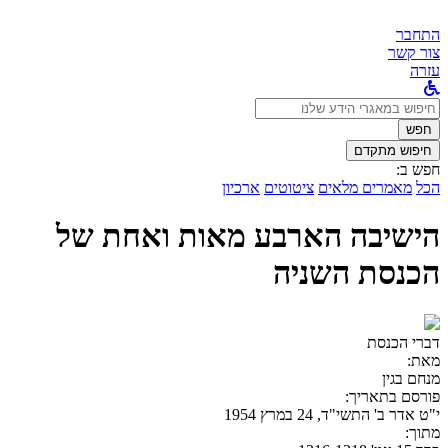
התחבר
צור קשר
עזרה
לחפש
ב:
חפש
חיפוש מתקדם
חפש ב:
הכל
מאמרים מלאים
ציטוטים
ארכיון
הישיבה הארבע מאות ואחת של
הכנסת השניה
דברי הכנסת
מאת:
מנחם בגין
פורסם בתאריך:
י"ט אדר ב' התשי"ד, 24 במרץ 1954
מתוך: