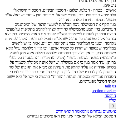
כרך 15 עמ' 1316-1318
נושאים:
אישים , בטחון - הבלגה. שלום - הסכמי הביניים. הסכסוך הישראלי
פלסטיני - טרור ופיגועים, ערביי ישראל. מדיניות חוץ - יחסי ישראל-או"ם.
ממשל - כנסת. חירות האדם - צנזורה
בגין תקף את הממשלה נוכח הבלגתה למעשי הרצח של המסתננים
הערביים. בגין תבע מהממשלה להורות לצה"ל להגיב בתקיפות על מעשי
הרצח וכמו כן להורות למשקיפי האו"ם לעזוב את הארץ מיידית. בגין יצא
נגד כל אלה הטוענים כי תגובה ישראלית תוביל להחרפת המצב ולפתיחת
מלחמה, וטען כי המלחמה כבר מתקיימת יום יום. אמר כי יש להשיב
במלחמה שבסופה ישוחררו כל שטחי ארצנו, וכי אין זו מלחמת עוול אלא
מלחמת צדק, כי אין כל צורך בפתיחת מלחמה כוללת אלא ניתן לפעול
ב"מבצעי הגשמה בשעות כושר" (ניצול הזדמנויות והתבססות על בעלי
ברית). עוד אמר בגין כי אם ממשלת ישראל איננה מסוגלת לשמור על
בטחון אזרחיה אז עליה להתפטר. העיתון גם מביא את תגובתו של שר
הביטחון לבון לדבריו של בגין. לבון טען כי בגין מגזים בדבריו וכי לצרכי
הסברת עמדותיו מטפחת תנועת "החרות" הרגשה כי ישראל היא יישוב
גלותי הסובל מפוגרומים.
talk us
section marker
הדפסה
שלח

ציטוטים נבחרים מהמאמר
חיפוש חדש
הטקסט המלא של המאמר אינו זמין ראו ציטוטים נבחרים