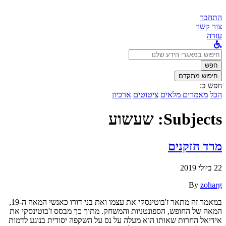
התחבר
צור קשר
עזרה
לחפש
ב:
חפש
חיפוש מתקדם
חפש ב:
הכל
מאמרים מלאים
ציטוטים
ארכיון
Subjects:
שעשוע
מרד הזקנים
22 ביולי 2019
By
zoharg
במאמר זה מתאר ז'בוטינסקי את עצמו ואת בני דורו כאנשי המאה ה-19,
המאה של החופש, הספונטניות והמשחק. מתוך כך מבסס ז'בוטינסקי את
אידיאל החרות שאותו הוא מעלה על נס על השקפה יסודית בנוגע לדמות