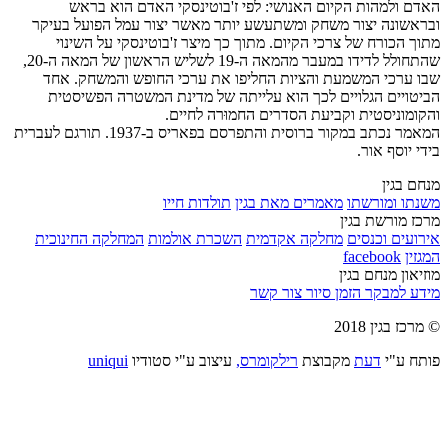
האדם ולמהות הקיום האנושי: לפי ז'בוטינסקי האדם הוא בראש
ובראשונה יצור משחק ומשתעשע יותר מאשר יצור עמל הפועל בעיקר
מתוך הכורח של צרכי הקיום. מתוך כך מיצר ז'בוטינסקי על השינוי
שהתחולל לדידו במעבר מהמאה ה-19 לשליש הראשון של המאה ה-20,
שבו ערכי המשמעת והציות החליפו את ערכי החופש והמשחק. אחד
הביטויים הגלויים לכך הוא עלייתה של מדינת המשטרה הפשיסטית
והקומוניסטית וקביעת הסדרים החמוּרה לחיים.
המאמר נכתב במקור ברוסית והתפרסם בפאריס ב-1937. תורגם לעברית
בידי יוסף אור.
מנחם בגין
משנתו ומורשתו
מאמרים מאת בגין
תולדות חייו
מרכז מורשת בגין
אירועים וכנסים
מחלקה אקדמית
השכרת אולמות
המחלקה החינוכית
המגזין
facebook
מוזיאון מנחם בגין
מידע למבקר
הזמן סיור
צור קשר
© מרכז בגין 2018
פותח ע"י
דעת
מקבוצת
רילקומרס,
עיצוב ע"י סטודיו
uniqui