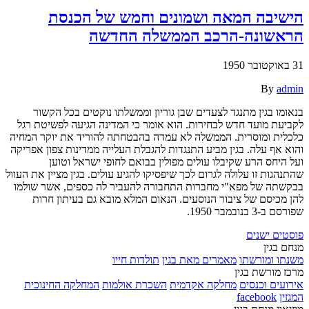
הישיבה המאה ושמונים וחמש של הכנסת
הראשונה-הרכב הממשלה החדשה
31 באוקטובר 1950
By
admin
בנאומו בגין מתנגד לצעדים שבן גוריון וממשלתו נוקטים בכל הקשור
לקביעת מועד חדש לבחירות. הוא אומר כי המדינה הגיעה לפשיטת רגל
כלכלית ומוסרית. הממשלה לא עמדה בהבטחתה להוריד את יוקר המחיה
והוא אף עלה. בגין מביע התנגדות להגבלת העלייה ממדינות צפון אפריקה
ועל היחס הרע שקיבלו עולים מפולין בבואם לחופי ישראל וטוען
שהתנהגות זו עלולה לגרום לכך שיפסיקו להגיע עולים. בגין מציין את העוול
בבקשתה של מפא"י מחברות התחבורה להעביר לה כספים, אשר שולמו
להן מכיסם של ציבור הנוסעים. הנאום המלא מובא גם בעיתון חרות
שפורסם ב-3 בנובמבר 1950.
ניווט
פוסטים ישנים
מנחם בגין
משנתו ומורשתו
מאמרים מאת בגין
תולדות חייו
מרכז מורשת בגין
אירועים וכנסים
מחלקה אקדמית
השכרת אולמות
המחלקה החינוכית
המגזין
facebook