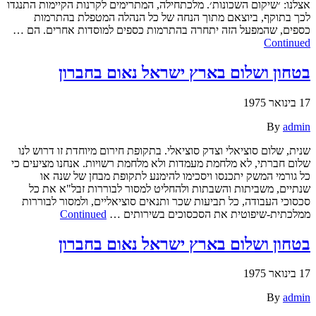
אצלנו: ׳שיקום השכונות׳. מלכתחילה, המתרימים לקרנות הקיימות התנגדו
לכך בתוקף, ביוצאם מתוך הנחה של כל הנהלה המטפלת בהתרמות
כספים, שהמפעל הזה יתחרה בהתרמות כספים למוסדות אחרים. הם …
Continued
בטחון ושלום בארץ ישראל נאום בחברון
17 בינואר 1975
By
admin
שנית, שלום סוציאלי וצדק סוציאלי. בתקופת חירום מיוחדת זו דרוש לנו
שלום חברתי, לא מלחמת מעמדות ולא מלחמת רשויות. אנחנו מציעים כי
כל גורמי המשק יתכנסו ויסכימו להימנע לתקופת מבחן של שנה או
שנתיים, משביתות והשבתות ולהחליט למסור לבוררות זבל"א את כל
סכסוכי העבודה, כל תביעות שכר ותנאים סוציאליים, ולמסור לבוררות
ממלכתית-שיפוטית את הסכסוכים בשירותים …
Continued
בטחון ושלום בארץ ישראל נאום בחברון
17 בינואר 1975
By
admin