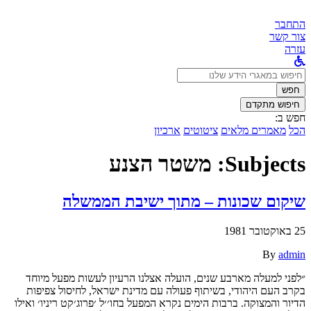
התחבר
צור קשר
עזרה
לחפש
ב:
חפש
חיפוש מתקדם
חפש ב:
הכל
מאמרים מלאים
ציטוטים
ארכיון
Subjects:
משטר הצנע
שיקום שכונות – מתוך ישיבת הממשלה
25 באוקטובר 1981
By
admin
״לפני למעלה מארבע שנים, הועלה אצלנו הרעיון לעשות מפעל מיוחד
בקרב העם היהודי, בשיתוף פעולה עם מדינת ישראל, לחיסול צפיפות
הדיור והמצוקה. ברבות הימים נקרא המפעל בחו׳׳ל ׳פרוג׳קט ריניו׳ ואילו