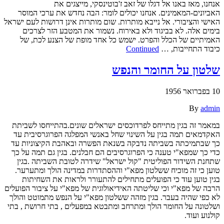
אנחנו, מאז באנו אל דגלו של זאב ז'בוטינסקי, מייצגים את
האביונים-המאמינים. אנחנו יכולים לומר: הבה נחדש את ערכי המוסר
האישי והציבורי. אל נייבא מותרות. שום מותרות אינן דרושות לעם ישראל
בימים אלה. לא בביגוד ולא באירוח. נשמור את המטבע הזר לצרכים
האמיתיים של הכלל והפרט. ישמש כל אחד מופת של הצנע לכת, של
כיבוד התחייבות, …
Continued
שלטון על החומר והנפש
10 בפברואר 1956
By
admin
במאמר זה בגין מתייחס לפרדוכסים ישראלים שונים.בהתייחסו לשביתת
האקדמאים תמה בגין על השינוי שחל באנשי המפלגה הפרוגרסיבית עד
כך שבתמיכתה בשביתה נדבקה בשנאת הפשרה ובאהבת הקיצוניות עד
כדי כך שמפא"י טענה כי הפרוגרסיבים הם חבלנים. בגין גם תמה על כך
שתחנת השידור הפוליטית "קול ישראל" שידרה לטובת השביתה .בגין
טוען כי זה מוכיח ששלטון מפא"י וההסתדרות במדינה הולך ומתערער.
בגין טוען עוד כי הפועלים מתחילים להתעורר ולראות את השחיתות
הרבה של מפא"י וכי שליטתה האידיאולוגית של מפא"י על ציבור הפועלים
לא כפי שהיה בעבר. בגין מזהה ששלטון מפא"י על הנפש מתמוטט והולך
ושלטונה על החומר הולך ומתרחב ומתבטא במפעלים , בתי חרושת , בתי
קולנוע ועוד.