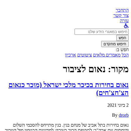
התחבר
צור קשר
עזרה
לחפש
ב:
חפש
חיפוש מתקדם
חפש ב:
הכל
מאמרים מלאים
ציטוטים
ארכיון
מקור:
נאום לציבור
נאום בחירות בכיכר מלכי ישראל (מוכר כנאום
הצ'חצ'חים)
2 ביוני 2021
By
drorb
נאום בחירות בתל אביב של מנחם בגין. בגין מתייחס להסכמי השלום
והיחסים עם ארה"ב; לתקיפת הכור בעירק; למדיניות הבטחון מול הטרור