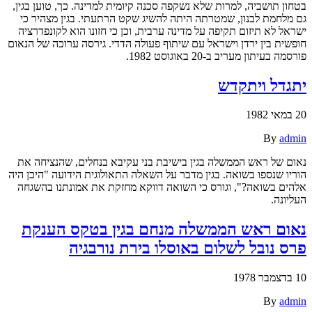
בטחון תושביה, למרות שלא נשקפה סכנה קיומית למדינה. כך, טוען בגין,
גם מלחמת לבנון, שמטרתה היתה להשיג שקט הרתעתי. בגין מצהיר כי
ישראל לא תיזום תקיפה על מדינה ערבית, וכן כי חזונו הוא לקונפדרציה
חופשית בין ירדן וישראל עם שיתוף פעולה הדדי. גירסה ערוכה של הנאום
פורסמה בעיתון מעריב ב-20 באוגוסט 1982.
יתגדל ויתקדש
20 במאי 1982
By
admin
נאום של ראש הממשלה בגין בישיבת בני עקיבא בנחלים, שהנציחה את
הוריו שנספו בשואה. בגין מדבר על השאלה התאולוגית הידועה "היכן היה
אלהים בשואה?", וגורס כי השואה דווקא מחזקת את אמונתנו בהשגחה
העליונה.
נאום ראש הממשלה מנחם בגין בטקס הענקת
פרס נובל לשלום באוסלו בירת נורבגיה
10 בדצמבר 1978
By
admin