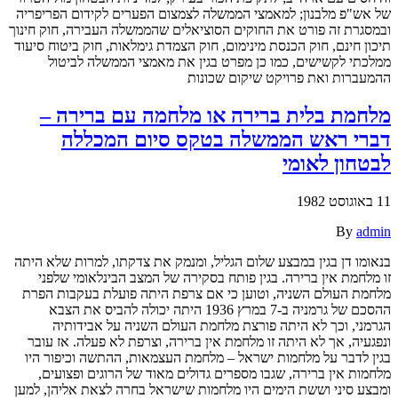
של אש"פ מלבנון; למאמצי הממשלה לצמצום הפערים לקידום הפריפריה
ובמסגרת זה פורט את החוקים הסוציאלים שהממשלה העבירה, חוק חינוך
תיכון חינם, חוק הכנסת מינימום, חוק הצמדת גימלאות, חוק ביטוח סיעוד
ממלכתי לקשישים, כמו כן מפרט בגין את מאמצי הממשלה לביטול
ההמעברות ואת פרויקט שיקום שכונות
מלחמת בלית ברירה או מלחמה עם ברירה –
דברי ראש הממשלה בטקס סיום המכללה
לבטחון לאומי
11 באוגוסט 1982
By
admin
בנאומו דן בגין במבצע שלום הגליל, ומנמק את צדקתו, למרות שלא היתה
זו מלחמת אין ברירה. בגין פותח בסקירה של המצב הבינלאומי שלפני
מלחמת העולם השניה, וטוען כי אם צרפת היתה פועלת בעקבות הפרת
ההסכם של גרמניה ב-7 במרץ 1936 היתה יכולה להביס את הצבא
הגרמני, וכך לא היתה פורצת מלחמת העולם השניה על אבידותיה
ונפגעיה, אך לא היתה זו מלחמת אין ברירה, וצרפת לא פעלה. אז עובר
בגין לדבר על מלחמות ישראל – מלחמת העצמאות, ההתשה וכיפור היו
מלחמות אין ברירה, שגבו מספרים גדולים מאוד של הרוגים ופצועים,
ומבצע סיני וששת הימים היו מלחמות שישראל בחרה לצאת אליהן, למען