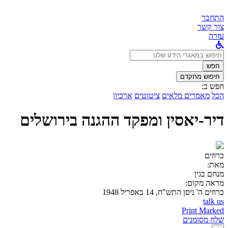
התחבר
צור קשר
עזרה
לחפש
ב:
חפש
חיפוש מתקדם
חפש ב:
הכל
מאמרים מלאים
ציטוטים
ארכיון
דיר-יאסין ומפקד ההגנה בירושלים
כרוזים
מאת:
מנחם בגין
מראה מקום:
כרוזים
ה' ניסן התש"ח, 14 באפריל 1948
talk us
Print Marked
שלח מסומנים