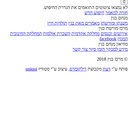

לא נמצאו ציטוטים התואמים את הגדרת החיפוש.
חזרה למאמר
חיפוש חדש
מנחם בגין
משנתו ומורשתו
מאמרים מאת בגין
תולדות חייו
מרכז מורשת בגין
אירועים וכנסים
מחלקה אקדמית
השכרת אולמות
המחלקה החינוכית
המגזין
facebook
מוזיאון מנחם בגין
מידע למבקר
הזמן סיור
צור קשר
© מרכז בגין 2018
פותח ע"י
דעת
מקבוצת
רילקומרס,
עיצוב ע"י סטודיו
uniqui