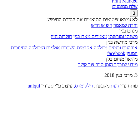
Print Marked
שלח מסומנים

לא נמצאו ציטוטים התואמים את הגדרת החיפוש.
חזרה למאמר
חיפוש חדש
מנחם בגין
משנתו ומורשתו
מאמרים מאת בגין
תולדות חייו
מרכז מורשת בגין
אירועים וכנסים
מחלקה אקדמית
השכרת אולמות
המחלקה החינוכית
המגזין
facebook
מוזיאון מנחם בגין
מידע למבקר
הזמן סיור
צור קשר
© מרכז בגין 2018
פותח ע"י
דעת
מקבוצת
רילקומרס,
עיצוב ע"י סטודיו
uniqui