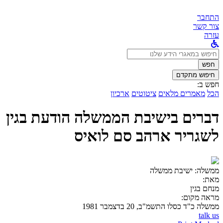
התחבר
צור קשר
עזרה
לחפש
ב:
חפש
חיפוש מתקדם
חפש ב:
הכל
מאמרים מלאים
ציטוטים
ארכיון
דברים בישיבת הממשלה הודעת בגין
לשגריר ארהב סם לואיס
ממשלה:
ישיבת ממשלה
מאת:
מנחם בגין
מראה מקום:
ממשלה
כ"ד כסלו התשמ"ב, 20 בדצמבר 1981
talk us