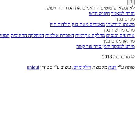

לא נמצאו ציטוטים התואמים את הגדרת החיפוש.
חזרה למאמר
חיפוש חדש
מנחם בגין
משנתו ומורשתו
מאמרים מאת בגין
תולדות חייו
מרכז מורשת בגין
אירועים וכנסים
מחלקה אקדמית
השכרת אולמות
המחלקה החינוכית
המגזין
מוזיאון מנחם בגין
מידע למבקר
הזמן סיור
צור קשר
© מרכז בגין 2018
פותח ע"י
דעת
מקבוצת
רילקומרס,
עיצוב ע"י סטודיו
uniqui