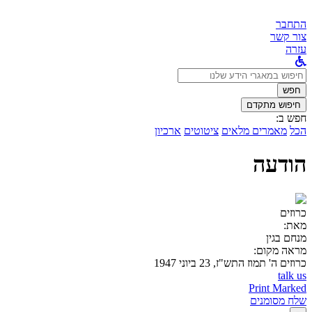
התחבר
צור קשר
עזרה
לחפש
ב:
חפש
חיפוש מתקדם
חפש ב:
הכל
מאמרים מלאים
ציטוטים
ארכיון
הודעה
כרוזים
מאת:
מנחם בגין
מראה מקום:
כרוזים
ה' תמוז התש"ז, 23 ביוני 1947
talk us
Print Marked
שלח מסומנים