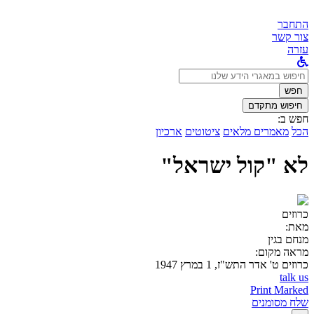
התחבר
צור קשר
עזרה
לחפש
ב:
חפש
חיפוש מתקדם
חפש ב:
הכל
מאמרים מלאים
ציטוטים
ארכיון
לא "קול ישראל"
כרוזים
מאת:
מנחם בגין
מראה מקום:
כרוזים
ט' אדר התש"ז, 1 במרץ 1947
talk us
Print Marked
שלח מסומנים