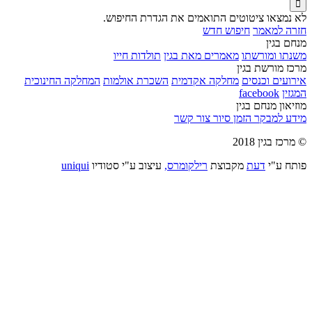

לא נמצאו ציטוטים התואמים את הגדרת החיפוש.
חזרה למאמר
חיפוש חדש
מנחם בגין
משנתו ומורשתו
מאמרים מאת בגין
תולדות חייו
מרכז מורשת בגין
אירועים וכנסים
מחלקה אקדמית
השכרת אולמות
המחלקה החינוכית
המגזין
facebook
מוזיאון מנחם בגין
מידע למבקר
הזמן סיור
צור קשר
© מרכז בגין 2018
פותח ע"י
דעת
מקבוצת
רילקומרס,
עיצוב ע"י סטודיו
uniqui