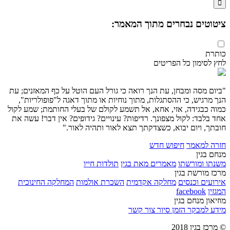

ציטוטים נבחרים מתוך המאמר:
כותרת
לחץ לסימון כל הפריטים
"ביום מסה ומבחן, עת הנך רואה כי גורל העם הוטל על כף המאזנים; עת
הנך מרגיש, כי ההסתגלות, מתוך נוחיות או מתוך דאגה ל"פופולריות",
כמוה כבגידה, אזי, אחא, אל תשמע לקולם של בעלי החותמת; שמע לקול
אחד בלבד: לקול מצפונך. רדיפות? עינויים? גידופים? אין דבר! עשה את
חובתך, ויום יבוא, כשצדקתך תצא לאור ותהיה לאור."
חזרה למאמר
חיפוש חדש
מנחם בגין
משנתו ומורשתו
מאמרים מאת בגין
תולדות חייו
מרכז מורשת בגין
אירועים וכנסים
מחלקה אקדמית
השכרת אולמות
המחלקה החינוכית
המגזין
facebook
מוזיאון מנחם בגין
מידע למבקר
הזמן סיור
צור קשר
© מרכז בגין 2018