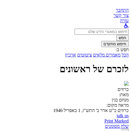
התחבר
צור קשר
עזרה
לחפש
ב:
חפש
חיפוש מתקדם
חפש ב:
הכל
מאמרים מלאים
ציטוטים
ארכיון
לזכרם של ראשונים
כרוזים
מאת:
מנחם בגין
מראה מקום:
כרוזים
כ"ט אדר ב' התש"ו, 1 באפריל 1946
talk us
Print Marked
שלח מסומנים