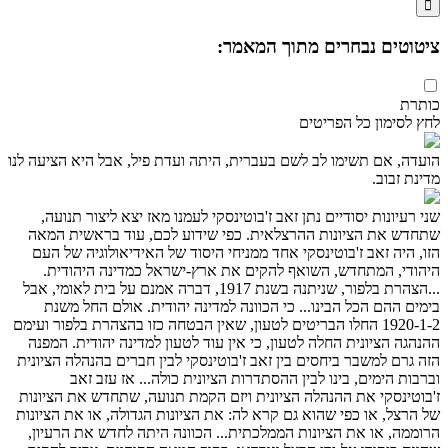

ציטוטים נבחרים מתוך המאמר:
כותרת
לחץ לסימון כל הפריטים
הועדה, אם תשימו לב לשם בעברית, היתה ועדת פיל, אבל היא הציעה לנו
מדינת זבוב.
שני רעיונות יסודיים נתן זאב ז'בוטינסקי לעמנו מאז יצא ליצור תנועה,
שתחדש את הציונות ההרצלאית. כפי שידוע לכם, עוד בראשית המאה
הזו, היה זאב ז'בוטינסקי אחד ממניחי היסוד של האידיאולוגיה של העם
היהודי, המתחדש, השואף להקים את ארץ-ישראל כמדינה היהודית.
...הצהרת בלפור, שניתנה בשנת 1917, דברה אמנם על בית לאומי, אבל
בימים ההם הכל הבינו... כי הכוונה למדינה יהודית. אולם החל משנת
1920-1-2 החלו הבריטים לטעון, שאין הבטחה כזו בהצהרת בלפור ועימם
ההנהגה הציונית החלה לטעון, כי אין עוד לטעון למדינה יהודית. המפנה
הזה גרם למשבר ביחסים בין זאב ז'בוטינסקי לבין חברים בהנהלה הציונית
וברבות הימים, בינו לבין ההסתדרות הציונית כולה... אז עזב זאב
ז'בוטינסקי את ההנהלה הציונית ויזם הקמת תנועה, שתחדש את הציונות
של הרצל, או כפי שהוא גם קרא לה: את הציונות הגדולה, או את הציונות
הרוממה, או את הציונות הממלכתית... הכוונה היתה לחדש את הרעיון,