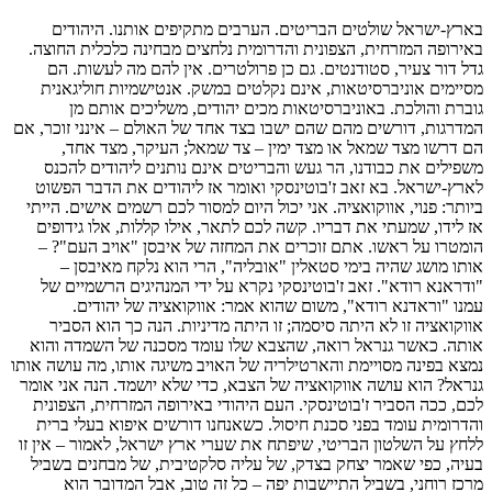
בארץ-ישראל שולטים הבריטים. הערבים מתקיפים אותנו. היהודים
באירופה המזרחית, הצפונית והדרומית נלחצים מבחינה כלכלית החוצה.
גדל דור צעיר, סטודנטים. גם כן פרולטרים. אין להם מה לעשות. הם
מסיימים אוניברסיטאות, אינם נקלטים במשק. אנטישמיות חוליגאנית
גוברת והולכת. באוניברסיטאות מכים יהודים, משליכים אותם מן
המדרגות, דורשים מהם שהם ישבו בצד אחד של האולם – אינני זוכר, אם
הם דרשו מצד שמאל או מצד ימין – צד שמאל; העיקר, מצד אחד,
משפילים את כבודנו, הר געש והבריטים אינם נותנים ליהודים להכנס
לארץ-ישראל. בא זאב ז'בוטינסקי ואומר אז ליהודים את הדבר הפשוט
ביותר: פנוי, אווקואציה. אני יכול היום למסור לכם רשמים אישים. הייתי
אז לידו, שמעתי את דבריו. קשה לכם לתאר, אילו קללות, אלו גידופים
הומטרו על ראשו. אתם זוכרים את המחזה של איבסן "אויב העם"? –
אותו מושג שהיה בימי סטאלין "אובליה", הרי הוא נלקח מאיבסן –
"ודראנא רודא". זאב ז'בוטינסקי נקרא על ידי המנהיגים הרשמיים של
עמנו "וראדנא רודא", משום שהוא אמר: אווקואציה של יהודים.
אווקואציה זו לא היתה סיסמה; זו היתה מדיניות. הנה כך הוא הסביר
אותה. כאשר גנראל רואה, שהצבא שלו עומד מסכנה של השמדה והוא
נמצא בפינה מסויימת והארטילריה של האויב משיגה אותו, מה עושה אותו
גנראל? הוא עושה אווקואציה של הצבא, כדי שלא יושמד. הנה אני אומר
לכם, ככה הסביר ז'בוטינסקי. העם היהודי באירופה המזרחית, הצפונית
והדרומית עומד בפני סכנת חיסול. כשאנחנו דורשים איפוא בעלי ברית
ללחץ על השלטון הבריטי, שיפתח את שערי ארץ ישראל, לאמור – אין זו
בעיה, כפי שאמר יצחק בצדק, של עליה סלקטיבית, של מבחנים בשביל
מרכז רוחני, בשביל התיישבות יפה – כל זה טוב, אבל המדובר הוא