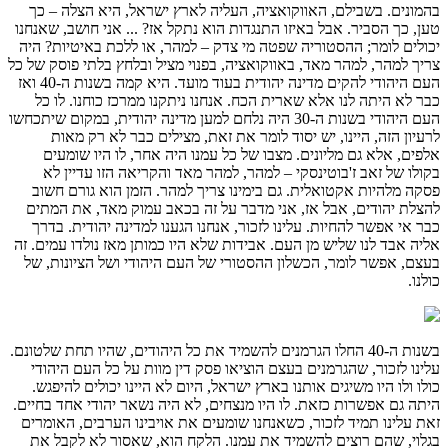
בהמונים. בשבילם, האווקואציה, העליה לארץ ישראל, היא הצלה – כך
טען, כך הסביר. אבל באיזו התנגדות הוא נתקל אז? ... אני חושב, שאנחנו
יכולים לומר; ההסטוריה שפטה מי צדק – למהר, או ללכת באיטיות? היה
צריך למהר, למהר מאד, באווקואציה, בפנוי מציל ובלחץ בלתי פוסק של כל
העם היהודי להקים מדינה יהודית בעוד מועד. היא קמה בשנות ה-40 ואז
כבר לא היתה לנו אלא שארית הכח. אנחנו ניתקנו ממרכז כוחנו. לו כל
העם היהודי בשנות ה-30 היה נלחם למען מדינה יהודית, במקום שיתכחשו
לרעיון הזה, היינו, יש יסוד לומר את זאת, מצילים כבר לא רק מאות
אלפים, אלא גם מליונים. מצבו של כל עמנו היה אחר, לו היו שומעים
בקולו של זאב ז'בוטינסקי – למהר, למהר מאד והקריאה הזו עדיין לא
פסקה מלהיות אקטואלית. גם בימינו צריך למהר. הזמן הוא גורם חשוב
להצלת יהודים, אבל אז, אני מדבר על זה בכאב עמוק מאד, את המתים
כבר אי אפשר להחיות. עלינו לזכור, אנחנו הגענו למדינה יהודית. בדרך
אליה אבד לנו שליש מן העם. אבידות שלא היו כמותן מאז נולדו עמים. זה
בעצם, אפשר לומר, הכשלון ההסטורי של העם היהודי ושל הציונות, של
כולנו.
בשנות ה-40 החלו הגרמנים להשמיד את כל היהודים, שהיו תחת שלטונם.
עלינו לזכור, שהגרמנים בעצם הוציאו פסק דין מוות על כל העם היהודי
כולו ולו היו משיגים אותנו בארץ ישראל, היום לא היינו יכולים להיפגש.
היתה גם אפשרות כזאת. לו היו מנצחים, לא היה נשאר יהודי אחד בחיים.
זאת עלינו תמיד לזכור, כשאנחנו שומעים את אויבינו הערבים, האומרים
בגלוי, שהם רוצים להשמיד את עמנו. הלקח הוא, שאסור לא לקבל את