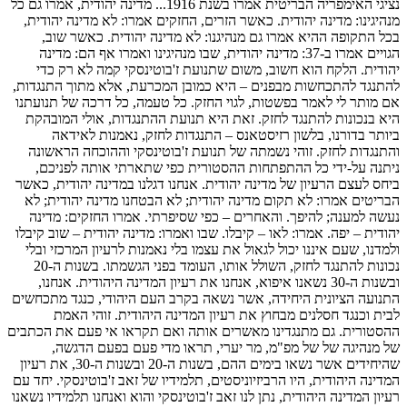
נציגי האימפריה הבריטית אמרו בשנת 1916... מדינה יהודית, אמרו גם כל
מנהיגינו: מדינה יהודית. כאשר הזרים, החזקים אמרו: לא מדינה יהודית,
בכל התקופה ההיא אמרו גם מנהיגנו: לא מדינה יהודית. כאשר שוב,
הגויים אמרו ב-37: מדינה יהודית, שבו מנהיגינו ואמרו אף הם: מדינה
יהודית. הלקח הוא חשוב, משום שתנועת ז'בוטינסקי קמה לא רק כדי
להתנגד להתכחשות מבפנים – היא כמובן המכרעת, אלא מתוך התנגדות,
אם מותר לי לאמר בפשטות, לגוי החזק. כל טעמה, כל דרכה של תנועתנו
היא בנכונות להתנגד לחזק. זאת היא תנועת ההתנגדות, אולי המובהקת
ביותר בדורנו, בלשון רזיסטאנס – התנגדות לחזק, נאמנות לאידאה
והתנגדות לחזק. זוהי נשמתה של תנועת ז'בוטינסקי וההוכחה הראשונה
ניתנה על-ידי כל ההתפתחות ההסטורית כפי שתארתי אותה לפניכם,
ביחס לעצם הרעיון של מדינה יהודית. אנחנו דגלנו במדינה יהודית, כאשר
הבריטים אמרו: לא תקום מדינה יהודית; לא הבטחנו מדינה יהודית; לא
נעשה למענה; להיפך. והאחרים – כפי שסיפרתי. אמרו החזקים: מדינה
יהודית – יפה. אמרו: לאו – קיבלו. שבו ואמרו: מדינה יהודית – שוב קיבלו
ולמדנו, שעם איננו יכול לגאול את עצמו בלי נאמנות לרעיון המרכזי ובלי
נכונות להתנגד לחזק, השולל אותו, העומד בפני הגשמתו. בשנות ה-20
ובשנות ה-30 נשאנו איפוא, אנחנו את רעיון המדינה היהודית. אנחנו,
התנועה הציונית היחידה, אשר נשאה בקרב העם היהודי, כנגד מתכחשים
לבית וכנגד חסלנים מבחוץ את רעיון המדינה היהודית. זוהי האמת
ההסטורית. גם מתנגדינו מאשרים אותה ואם תקראו אי פעם את הכתבים
של מנהיגה של של מפ"מ, מר יערי, תראו מדי פעם בפעם הדגשה,
שהיחידים אשר נשאו בימים ההם, בשנות ה-20 ובשנות ה-30, את רעיון
המדינה היהודית, היו הרביזיוניסטים, תלמידיו של זאב ז'בוטינסקי. יחד עם
רעיון המדינה היהודית, נתן לנו זאב ז'בוטינסקי והוא ואנחנו תלמידיו נשאנו