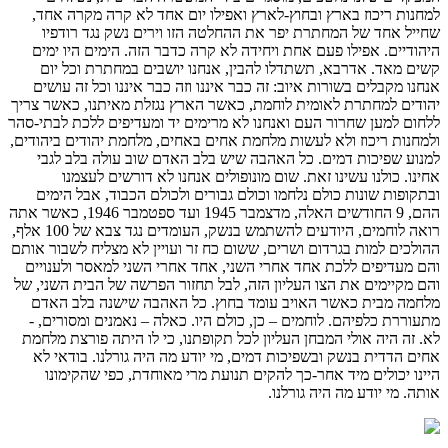
למחנות ריכוז בארץ ובחוץ-לארץ ואפילו יום אחד לא קרה מקרה אחד,
שחייל אחד של המחתרת יפר את ההחלטה הזו וירים נשק נגד רודפיו
היהודיים. אפילו פעם אחת ויחידה לא קרה כדבר הזה. הימים היו ימים
קשים מאד. אדרבא, תשתדלו להבין, אנחנו יושבים במחתרת וכל יום
אנחנו מקבלים בשורות איוב: זה כבר איננו וזה כבר איננו וכל זה עושים
יהודים למחתרת לאומית לוחמת, כאשר הארץ נגזלת מאיתנו, כאשר צריך
ללחום למען שחרור העם ואנחנו לא מרימים יד ומעדיפים ללכת לבתי-סהר
ולמחנות ריכוז ולא לעשות מלחמת אחים באחים, מלחמת יהודים ביהודים,
למנוע שפיכות דמים. כל האהבה שיש בלב האדם שוב עולה בלב לגבי
אחינו. כולנו עשינו זאת. שום מונופולים אנחנו לא דורשים לעצמנו
ובתקופות שונות כולם נלחמו וכולם גבורים ולכולם הכבוד, אבל הימים
ההם, 9 החודשים האלה, מדצמבר 1945 ועד ספטמבר 1946, כאשר אתה
רואה לוחמים, היודעים להשתמש בנשק, העומדים נגד צבא של 100 אלף,
ההולכים למות בגרדום ושרים, ששום כח זר ועויין לא מצליח לשבור אותם
והם מעדיפים ללכת אחד אחרי השני, אחד אחרי השני למאסר ולענויים
והם מקיימים את הצו העליון הזה, לבל תחזור הפרשה של הבית השני, של
מלחמה מבית כאשר האויב עומד בחוץ. כל האהבה שישנה בלב האדם
מתעוררת כלפיהם. לוחמים – כן, כולם היו. כאלה – נאמנים ומסורים, -
לא. זה היה אולי המבחן העליון לכל תקופתנו, כי לו היתה פורצת מלחמת
אחים הדדית בנשק ובשפיכות דמים, מי יודע מה היה גורלנו. בודאי לא
היינו יכולים מיד אחר-כך להקים תנועת מרי מאוחדת, כפי שהקימונו
אותה. מי יודע מה היה גורלנו.