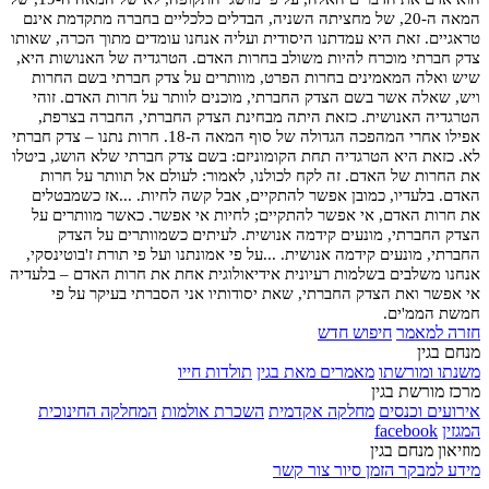
המאה ה-20, של מחציתה השניה, הבדלים כלכליים בחברה מתקדמת אינם
טראגיים. זאת היא עמדתנו היסודית ועליה אנחנו עומדים מתוך הכרה, שאותו
צדק חברתי מוכרח להיות משולב בחרות האדם. הטרגדיה של האנושות היא,
שיש ואלה המאמינים בחרות הפרט, מוותרים על צדק חברתי בשם החרות
ויש, שאלה אשר בשם הצדק החברתי, מוכנים לוותר על חרות האדם. זוהי
הטרגדיה האנושית. כזאת היתה מבחינת הצדק החברתי, החברה בצרפת,
אפילו אחרי המהפכה הגדולה של סוף המאה ה-18. חרות נתנו – צדק חברתי
לא. כזאת היא הטרגדיה תחת הקומוניזם: בשם צדק חברתי שלא הושג, ביטלו
את החרות של האדם. זה לקח לכולנו, לאמור: לעולם אל תוותר על חרות
האדם. בלעדיו, כמובן אפשר להתקיים, אבל קשה לחיות. ...אז כשמבטלים
את חרות האדם, אי אפשר להתקיים; לחיות אי אפשר. כאשר מוותרים על
הצדק החברתי, מונעים קידמה אנושית. לעיתים כשמוותרים על הצדק
החברתי, מונעים קידמה אנושית. ...על פי אמונתנו ועל פי תורת ז'בוטינסקי,
אנחנו משלבים בשלמות רעיונית אידיאולוגית אחת את חרות האדם – בלעדיה
אי אפשר ואת הצדק החברתי, שאת יסודותיו אני הסברתי בעיקר על פי
חמשת הממ'ים.
חזרה למאמר
חיפוש חדש
מנחם בגין
משנתו ומורשתו
מאמרים מאת בגין
תולדות חייו
מרכז מורשת בגין
אירועים וכנסים
מחלקה אקדמית
השכרת אולמות
המחלקה החינוכית
המגזין
facebook
מוזיאון מנחם בגין
מידע למבקר
הזמן סיור
צור קשר