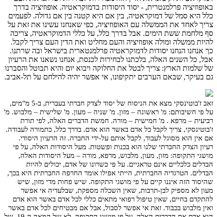
באופוזיציה פרלמנטרית, - יסוד היסודות בדמוקראטיה. אופוזיציה בדרך
כלל היא סמל של דמוקראטיה, בין אם היא קטנה בין אם גדולה. לפעמים
צריך לאחד את הממשלה עם האופוזיציה, כפי שאנחנו עשינו את זאת על
סף מלחמת ששת הימים. אבל בדרך כלל, על כללי הדמוקראטיה, צריכה
להיות ממשלה ומולה אופוזיציה והעם מחליט ואת הדין העם צריך לקבל.
כך אנחנו הנחנו יסודות לדמוקראטיה פרלמנטארית בישראל ובה שרתנו.
אבל, כל השנים האלה, בלכתנו לבחירות לכנסת, אנחנו נשאנו את הרעיון
של שלמות הארץ: צריך לבטל את החלוקה ויבוא יום והיא תבוטל והסברנו
גם בעיקר, שבאם הערבים יתקיפונו, אי אפשר יהיה להילחם על תל-אביב.
זאב ז'בוטינסקי מצא את הניסוח של יסוד לצדק חברתי בעברית, ב-5 מ"מים,
על פי חשיבותם:
מ' ראשונה – מזון. מ' שניה – מעון. מ' שלישית – מלבוש. מ'
רביעית – מרפא . מ' חמישית – מורה. חמשת הדברים האלה, לפי תורת
ז'בוטינסקי, צריך לקבל כל אדם באשר הוא אדם. בדרך כלל, כתמורה לעבודה.
אם אין הוא מסוגל לעבוד, לקבל אותם על-ידי החברה. זה הרעיון היסודי.
רעיון הצדק החברתי שלנו הוא בכנות ופשטות. מעל היסודות האלה, על פי
מושגי התקופה: מזון, מעון, מלבוש, מרפא, מורה – מעל היסודות האלה,
הבדלים כלכליים אינם טראגיים. על פי כשרונו של אדם, יכולים להיות
הבדלים. הטרגדיה החברתית, הייתי אפילו אומר החרפה החברתית היא בכך,
שהיסוד הזה איננו קיים על פי מושגי התקופה. שיש פחות מדי מזון, שיש
מעון לא מספיק לבן-תרבות, שאין השכלה מספקת, שבלעדיה אי אפשר
להתקדם בחיים, שאין טיפול רפואי מתאים כללי לכל אדם באשר הוא אדם
ואין מלבוש בכבוד. זאת אי אפשר לסבול, אבל אם מבטיחים לכל אדם באשר
הוא אדם את הדברים האלה, על פי מושגי התקופה, לא של המאה ה-19, של