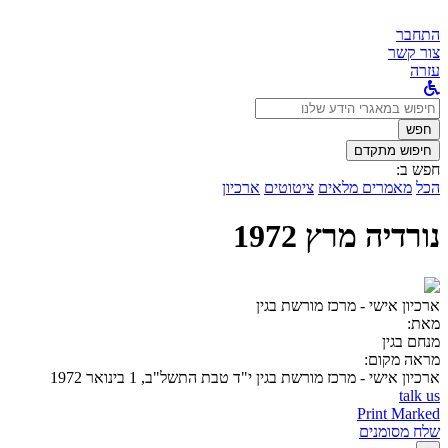
התחבר
צור קשר
עזרה
לחפש
ב:
חפש
חיפוש מתקדם
חפש ב:
הכל
מאמרים מלאים
ציטוטים
ארכיון
נורדיה מרץ 1972
ארכיון אישי - מרכז מורשת בגין
מאת:
מנחם בגין
מראה מקום:
ארכיון אישי - מרכז מורשת בגין
י"ד טבת התשל"ב, 1 בינואר 1972
talk us
Print Marked
שלח מסומנים