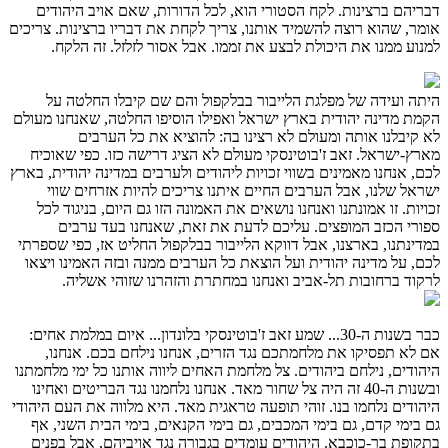
דבריהם ברצינות. לקח הסטורי הוא, לכל הדורות, שאם אויב היהודים
אומר, שהוא רוצה להשמיד אותנו, צריך לקחת את דבריו ברצינות. צריכים
למנוע ממנו את היכולת לבצע את זממו. אבל אסור לזלזל. זה הלקח.
היתה ועידה של מפלגת הלייבור בבלקפול והם שם קיבלו החלטה על
הקמת מדינה יהודית בארץ ישראל ואפילו הוסיפו החלטה, שאנחנו מעולם
לא קיבלנו אותה ומעולם לא רצינו בה: להוציא את כל הערבים
מארץ-ישראל. זאב ז'בוטינסקי מעולם לא הציג דרישה כזו. כפי שאוכיח
לכם, אנחנו מאמינים בשווי זכויות ליהודים ולערבים במדינה יהודית, בארץ
ישראל שלנו, אבל הערבים החיים איתנו צריכים להיות אזרחים שווי
זכויות. זו אמונתנו ואנחנו נושאים את האמונה הזו גם היום, בניגוד לכל
ספורי הכזב המופצים. עליכם לדעת את זאת, שאנחנו בעד ערבים
במדינתנו, בארצנו, אבל דווקא הלייבור בבלקפול החליט אז, כפי שספרתי
לכם, על מדינה יהודית ועל הוצאת כל הערבים ממנה ובזה האמינו ויצאו
לרקוד ברחובות תל-אביב ואנחנו במחתרת והזהרנו שזוהי אשליה.
כבר בשנות ה-30... שמע זאב ז'בוטינסקי בלונדון... איום במלמת אחים:
אם לא תפסיקו את מלחמתכם נגד הזרים, אנחנו נילחם בכם. אנחנו,
היהודים, נילחם ביהודים. צל מלחמת האחים ליווה אותנו כל ימי מלחמתנו
ובשנות ה-40 זה היה צל שחור מאד. אנחנו נלחמנו נגד הבריטים ואחינו
היהודים נלחמו בנו. זוהי תופעה טראגית מאד. היא מלווה את העם היהודי
גם בימי קדם, גם בימי המכבים, גם בימי הקנאים, בימי הבית השני, אף
בתקופת בר-כוכבא. היהודים עומדים בגבורה נגד אויביהם, אבל בפנים