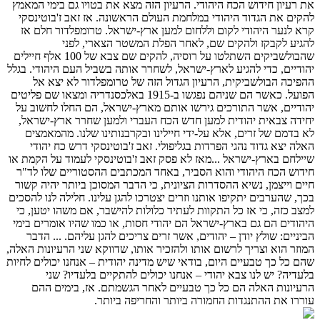
את רעיון חידוש הכח היהודי. הרעיון הזה מצא את בטויו גם בימי המאמץ
להקים את הגדוד היהודי במלחמת העולם הראשונה. אז זאב ז'בוטינסקי
קרא לנער היהודי לקום וללחום למען ארץ-ישראל. טרומפלדור חלם אז
להגיע לקבקז ולהקים שם, לאחר הפלת המשטר הצארי, לפני
שהבולשביקים השתלטו על רוסיה, להקים שם צבא של 100 אלף חיילים
יהודיים, כדי להגיע לארץ-ישראל, לשחרר אותה בשביל העם היהודי. בגלל
ההפיכה הבולשביקית, הרעיון הגדול הזה של טרומפלדור לא יצא אל
הפועל. כאשר הם שניהם נפגשו ב-1915 באלכסנדריה ומצאו שם פליטים
יהודיים, אשר התורכים גירשו אותם מארץ-ישראל, הם החלו לחשוב על
יחידה צבאית יהודית למען חדש הכח העברי ולמען שחרר ארץ-ישראל,
לא בדמם של זרים, אלא על-ידי חיילינו ובקרבנותינו שלנו. מהמאמצים
האלה יצא גדוד נהגי הפרדות בגליפולי. זאב ז'בוטינסקי דרש כח יהודי
שיילחם בארץ-ישראל ...מאז לא פסק זאב ז'בוטינסקי לעמוד על הקמת או
חידוש הכח היהודי והוא הסביר, באחד המכתבים ההסטוריים שלו לד"ר
חיים וייצמן, נשיא ההסדרות הציונית, כי הדבר המסוכן ביותר יהיה קשור
בכך, שהערבים יתקיפו אותנו וזרים יצטרכו להגן עלינו. חלילה לנו להסכים
למצב כזה, כי אז כל התקוות לעתיד כלולות להישבר, אם משהו יטען, כי
היהודים הם גם בארץ-ישראל הם יהודי חסות, או כמו שהיו אומרים בימי
הביניים: שולץ יודן – יהודים, אשר זרים צריכים להגן עליהם. ... הדבר
המוזר הוא וצריך לרשום אותו ולהזכיר אותו, שדווקא שני הרעיונות האלה,
שהם כל כך טבעיים היום, בודאי שיש מדינה יהודית – אנחנו יכולים לחיות
בלעדיה? יש לנו צבא יהודי – אנחנו יכולים להתקיים בלעדיו? שני
הרעיונות האלה הם כל כך טבעיים לאחר הגשמתם. אז, בימים ההם
עוררו את ההתנגדות החמורה ביותר והחריפה ביותר.