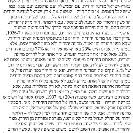
שהונח ביסודו על-ידי הרצל ונורדאו, בסוף המאה הקודמת: צריך להקים
בארץ-ישראל מדינה יהודית, עם הממשלה ועם פרלמנט ועם צבא, כמו
שיש לכל העמים, או ביתר דיוק – לעשות את ארץ-ישראל למדינה יהודית.
זו היתה הציונות, א' ב' עד ת', של תורת הרצל. ...וכפי שציינתי, הרעיון
הראשון והיסודי של תנועת ז'בוטינסקי, עם הקמתה, היה מדינה יהודית.
בימים ההם, זה היה חידוש מהפכני לגבי הדרך של המנהיגות הציונית
הרשמית. ...בעוד מנהיגים ציוניים אחרים, בפני ועדת פיל בשנת 1936-7,
עדיין דברו נגד מדינה יהודית, היה זאב ז'בוטינסקי המנהיג הציוני היחידי,
שבא בפני הועדה הזו ואמר: מדינה יהודית ולא כחזון לאורך ימים, אלא
בימינו מיד. אנחנו היינו 23% בארץ-ישראל. היו אז 77% ערבים והיהודים
– 23% שאל אותו אחד מחברי הועדה, איך אתה יכול לדרוש מדינה
יהודית, כשאתם היהודים מיעוט? השיב לו: ודאי שאנחנו מיעוט. אתם לא
נותנים ליהודים לעולות. אם תפתחו את השערים, הם יבואו ותנו לי רוב
של 51% ונקים את המדינה היהודית. הוא אז הזהיר בפני ועדת פיל, כי
העם היהודי באירופה עומד בפני קטסטרופה ורק הקמת מדינה יהודית
בימינו יכולה להציל אותו. כידוע לכם, לא שמעו בקולו ולאחר פרוץ
המלחמה אירעה השואה הנוראה ביותר, לא רק בתולדות עמנו, אלא
בתולדות האנושות כולה. אני מציין, כי מאז הדין וחשבון של ועדת פיל,
המנהיגים הציוניים, אשר משנות ה-20 ועד 1937, אפילו אסור על השימוש
במדינה יהודית – ברעיון ובשם, חזרו אל המדינה היהודית, מאז. הסכימו
לחלוקת ארץ-ישראל; הסכימו שחלק קטן של ארץ-ישראל, תהיה בה
מדינה יהודית, אבל את שני הדברים יחד צירך לציין לשלילה – חלוקה,
ויתור על החלק הגדול ביותר של ארצנו, מערבה ומזרחה מן הירדן. מצד
שני, לחיוב – אחרי 15 שנה, כמעט חצי דור, שיבה אל רעיון המדינה
היהודית. זה אופייני, זה חשוב לרשם, משום שיש פה לקח. כאשר הזרים