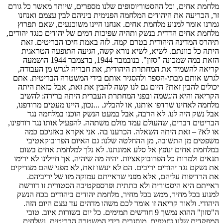
מלחמת אחים, וכל ההסטוריוסופים שלנו מספרים, שיותר מאשר כל גורם
זר, הכריעה את היהודים המלחמה הפנימית ביניהם לבין עצמם ואנחנו
גמרנו אומר למנוע מלחמת אחים. אנחנו היינו משוכנעים, שאם תפרוץ
מלחמת אחים הדדית בנשק ותהיה שפיכות דמים של יהודים כנגד יהודים,
תיהרס המדינה היהודית בטרם קמה. לזה באמת חיכו הבריטים. זאת
היתה כל כוונתם. לשיא, לשיא נורא קשה, הגיעה התופעה הטראגית
הזאת במה שמכונה "סזון". בנובמבר 1944, בדצמבר 1944 הושמעה
קריאה להשמיד את המחתרת היהודית, את חבריה לגרש מן העבודה,
לגרש אותם מבתי-הספר ולהסגיר אותם בידי המשטרה הבריטית. אתם
יכולים להבין זאת? היום גם לנו קשה להבין את זאת, אבל כזאת היתה
הקריאה והיא הוגשמה ובפני המחתרת העברית היתה ברירה: להשיב
מלחמה לאחינו שרדפו אותנו, או להבליג. ...נכון, היינו מעטים מרודפנו,
אבל נשק היה לנו. לא הרבה, אבל במעט הנשק הוכנו במלחמה נגד
הבריטים דברים, שהעולם עמד מולם משתהה. להפעיל אותו נגד רודפינו,
או לא? – זאת היתה השאלה. הכרענו בה. אני אקרא באזניכם כמה
משפטים מן התשובה, מן ההחלטה שלנו: גם האיום הפרובוקאטיבי
במלחמת אחים ינופץ אל סלע אמונתנו. לא נלך למלחמת אחים בשום
תנאים ולמרות כל הפרובוקאציות. יהיה מה שיהיה, אך חיילינו לא ירימו
את נשקם נגד יהודים יריבים. הם לא יעשו זאת, לא מפני שהם מצדיקים
את הרדיפות עליהם, אלא מפני שראייתם עמוקה מזו של יריביהם.
ראייתם היא היסטורית ולא כתתית ופרספקטיבה הסטורית זו דורשת
למנוע בכל מחיר, ממש בכל מחיר, מלחמת יהודים ביהודים בכח הנשק
היהודי. ולאור קריאה זו אומר לכם משהו מדהים עד עצם היום הזה.
ה"סזון" ההוא נמשך 9 חודשים תמימים. כל יום בשורות איוב. טובי
המפקדים שלנו נחטפים, מוסגרים בידי המשטרה הבריטית, נשלחים