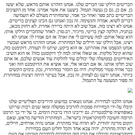
הבריטים הילקו שני חברים שלנו. אנחנו הזהרנו אותם מראש, שלא יעשו
כן. אם כן, גם כן נעשה תגמול. ביצענו את אשר אמרנו. אחד מן הקצינים
הבריטיים כתב ספר ואחר-כך אמר, שהמחתרת מעולם לא השמיעה
דברים לשוא. אמרה והגשימה. זה נכון ואנחנו גם הכינו קצינים בריטיים.
אנחנו לא רצינו בזה, אבל שוב לא היתה ברירה אחרת. לא רחוק מכאן,
בנתניה, הולקה קצין בריטי, מייג'ור, רב-סרן. לאחר שהחברים הילקו אותו,
הוא שאל אותם: למה עשיתם לי את זאת? אז הם אמרו לו: אנחנו לא
רצינו, אבל הילקו שני חיילים של המחתרת. אנחנו הזהרנו מראש ועכשיו
אנחנו הגשמנו את אזהרתנו. אז הוא ביקש, שיתנו לו תעודה, דוקימנט כזה,
שהוא קיבל מלקות. אז שאלו אותו: למה לך דוקומנט כזה? אז הוא השיב:
האידיוטים בממשלה שלי יכולים עוד להלקות עוד אנשים שלכם, אז אתם
שוב תלקו אותנו. אז אם תבואו אלי, אני אוציא את הדוקומנט הזה ואני
כבר אהיה פטור ממלקות. היה גם הומור במחתרת, נכון. בימים הקשים
ביותר, אנחנו ידענו גם לצחוק, זה נכון, אבל בעיקר היתה רצינות במחתרת.
זה ספור המעשה על התגמול.
אנחנו הלכנו לבחירות. אנחנו נשארנו במיעוט והיריבים הפוליטיים שלנו
קיבלו על-ידי הבחירות סמכות להרכיב ממשלה ומאז שנים רבות שרתנו
באופוזיציה פרלמנטרית. גם יריבינו הודו ברבות הימים, כי על ידי כך תרמנו
תרומה חשובה לדמוקראטיה בישראל... המחתרת הודיעה מראש, שאם
תקום מדינה יהודית, לא תהיה עוד מחתרת. אנחנו נהיה אזרחים, חיילים,
לא תהיה מחתרת, יהיה צבא אחד והכל יחליט העם בבחירות
דמוקראטיות וקיבלנו את הדין הזה מבחירות לבחירות ושרתנו את העם