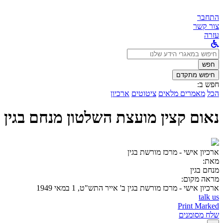
התחבר
צור קשר
עזרה
לחפש
ב:
חפש
חיפוש מתקדם
חפש ב:
הכל
מאמרים מלאים
ציטוטים
ארכיון
נאום קצין מועצת השלטון מנחם בגין
ארכיון אישי - מרכז מורשת בגין
מאת:
מנחם בגין
מראה מקום:
ארכיון אישי - מרכז מורשת בגין
ב' אייר התש"ט, 1 במאי 1949
talk us
Print Marked
שלח מסומנים