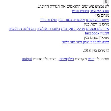

לא נמצאו ציטוטים התואמים את הגדרת החיפוש.
חזרה למאמר
חיפוש חדש
מנחם בגין
משנתו ומורשתו
מאמרים מאת בגין
תולדות חייו
מרכז מורשת בגין
אירועים וכנסים
מחלקה אקדמית
השכרת אולמות
המחלקה החינוכית
המגזין
facebook
מוזיאון מנחם בגין
מידע למבקר
הזמן סיור
צור קשר
© מרכז בגין 2018
פותח ע"י
דעת
מקבוצת
רילקומרס,
עיצוב ע"י סטודיו
uniqui