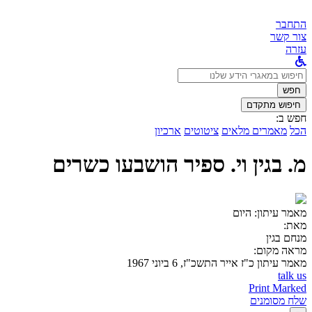
התחבר
צור קשר
עזרה
לחפש
ב:
חפש
חיפוש מתקדם
חפש ב:
הכל
מאמרים מלאים
ציטוטים
ארכיון
מ. בגין וי. ספיר הושבעו כשרים
מאמר עיתון:
היום
מאת:
מנחם בגין
מראה מקום:
מאמר עיתון
כ"ז אייר התשכ"ז, 6 ביוני 1967
talk us
Print Marked
שלח מסומנים