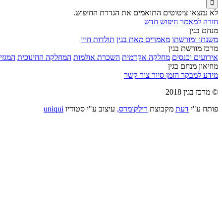

לא נמצאו ציטוטים התואמים את הגדרת החיפוש.
חזרה למאמר
חיפוש חדש
מנחם בגין
משנתו ומורשתו
מאמרים מאת בגין
תולדות חייו
מרכז מורשת בגין
אירועים וכנסים
מחלקה אקדמית
השכרת אולמות
המחלקה החינוכית
המגזין
מוזיאון מנחם בגין
מידע למבקר
הזמן סיור
צור קשר
© מרכז בגין 2018
פותח ע"י
דעת
מקבוצת
רילקומרס,
עיצוב ע"י סטודיו
uniqui