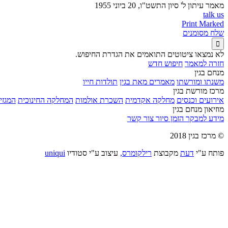
מאמר עיתון
ל' סיון התשט"ו, 20 ביוני 1955
talk us
Print Marked
שלח מסומנים

לא נמצאו ציטוטים התואמים את הגדרת החיפוש.
חזרה למאמר
חיפוש חדש
מנחם בגין
משנתו ומורשתו
מאמרים מאת בגין
תולדות חייו
מרכז מורשת בגין
אירועים וכנסים
מחלקה אקדמית
השכרת אולמות
המחלקה החינוכית
המגזין
מוזיאון מנחם בגין
מידע למבקר
הזמן סיור
צור קשר
© מרכז בגין 2018
פותח ע"י
דעת
מקבוצת
רילקומרס,
עיצוב ע"י סטודיו
uniqui