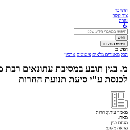
התחבר
צור קשר
עזרה
לחפש
ב:
חפש
חיפוש מתקדם
חפש ב:
הכל
מאמרים מלאים
ציטוטים
ארכיון
מ. בגין תובע במסיבת עתונאים רבת מ
לכנסת ע"י סיעת תנועת החרות
מאמר עיתון:
חרות
מאת:
מנחם בגין
מראה מקום: