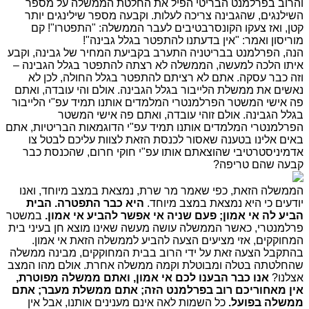
והרוב בפרלמנט הבריטי הפיל את החלטת הממשלה על מספר
השילנגים, שהגבינה צריכה לעלות. וקבעה מספר שילינגים יותר
קטן, ואז צעקו הקונסרבטיבים לעבר הממשלה: "התפטרו"! קם
מוריסון ואמר: "אין בדעתנו להתפטר בגלל גבינה"!
הנה, הפרלמנט בבריטניה התערב בקביעת המחיר של גבינה, וקבע
איתו הלכה למעשה, הממשלה לא רצתה להתפטר בגלל הגבינה –
וזה כבר עסקה. אתם לא רציתם להתפטר בגלל החולה, לכן לא
נאשים את ממשלת הלייבור בגלל הגבינה. אולם והי עובדה, ואתם
פה אישי המשטר הפרלמנטרי המלמדים אותנו תמיד עפ"י הלייבור
בגלל הגבינה. אולם זוהי עובדה, ואתם פה אישי המשטר
הפרלמנטרי המלמדים אותנו תמיד עפ"י הדוגמאות הבריטיות, אתם
באים אלינו בטענה שאסור לכנסת הזאת לצוות עליכם לבטל צו
אדמיניסטרטיבי שהוצאתם אותו עפ"י חוקי חרום, שהכנסת כבר
קבעה שהם טריפה?
הממשלה הזאת, כפי שאמר מר שרת, נמצאת במצב מיוחד, ואנו
יודעים כי היא נמצאת במצב מיוחד.
היא כבר התפטרה. הבית
הביע לה אי אמון; פעם שניה אי אפשר להביע אי אמון.
במשטר
פרלמנטרי, כאשר הממשלה עושה מעשה שאינו מוצא חן בעיני בית
המחוקקים, אזי מציעים הצעה להביע לממשלה הזאת אי אמון.
בהתקבל הצעה זאת על ידי הרוב בבית המחוקקים, מבינה ממשלה
שהחלטתה בטלה ומבוטלת וקמה ממשלה אחרת. אולם מהו המצב
אצלנו?
אנו כבר הבענו לכם אי אמון, ואתם ממשלה מפוטרת,
אין מאחוריכם רוב בפרלמנט הזה; אתם ממשלת מעבר; אתם
ממשלה בפועל.
כל השמות לאה אינם מענינים אותנו, אבל אין