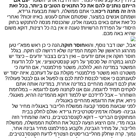
בית דין לא קבע זאת- לומר: "תודה רבה אדוני השוטר"-
גם אם
הייתם נותנים להם את כל התנאים הטובים ביותר, בכל זאת
היה זה מחנה ריכוז.
כי אתם ממשלה, רשות מבצעת גרידא,
ושמתם אנשים במצער, שפטתם אותם לעונש. באיזו זכות? ואחרי
כל זאת אתם באים בטענה אלינו, שהכנסת מנסה להתנקש בחוק
היסודי על הפרדת הרשויות! טענה זו אין בה כל רצינות, דוקא משום
שהיא באה מכם.
אבל, ישנו דבר נוסף, והוא
חוסר חוקה.
הנה כי כן ראש מפא"י טען
מהרגע הראשון של הקמת המדינה שלא דרושה לנו חוקה. בגלל
חוסר חוקה אין אתם יודעים – ואין רבים בצבור יודעים – כיצד יש
לנהוג במקרה של סכסוך על רקע קונסטיטוציוני. אך לכל הדעות
המשטר במדינה הוא, להלכה, משטר פרלמנטרי, אם הדעה כי
משטרנו הוא משטר פרלמנטרי מקולת גם על דעתכם, איזה יסוד יש
לטענתכם כי אסור לכנסת לתת לכם צו לפעול או גם לבטל פעולה?
אתן לכם דוגמה מהחיים במדינה אחרת, במדינה אותה אתם
לוקחים תמיד לדוגמה, וגם אנו לקחנוה פעם לדוגמא – במלחמת
השחרור – אבל לדידכם יש ללמוד דוקא מהמדינה ההיא, מאנגלי.
ניחא, אתן את הדוגמא מהחיים באנגליה.
לפני שבועות מספר קבעה ממשלת הלייבור באנגליה מחיר של
גבינה- פעולה אדמיניסטרטיבית גרידא -
אולם לחלק בבית
המחוקקים הבריטי – דוקא לקונסרבטיבים, נראה שהמחיר הזה
גבוה מדי, והם היצוע הצעה לבטל את החלטת הממשלה, ממשלת
הלייבור, על מחיר הגבינה, ולקבוע בפרלמנט מחיר גבינה אחר,
נמוך. קרה שחלק מהלייבוריסטים הצטרף לדעת הקונסרבטיבים,