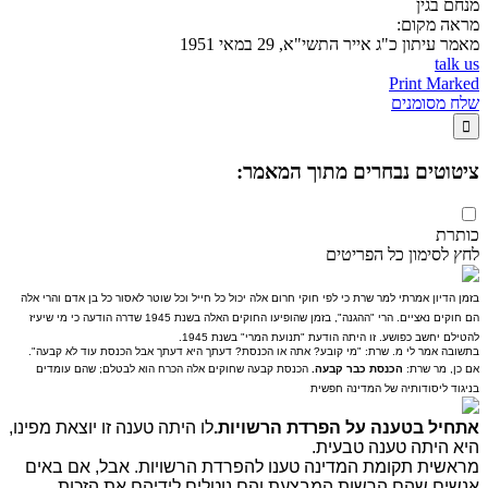
מנחם בגין
מראה מקום:
מאמר עיתון
כ"ג אייר התשי"א, 29 במאי 1951
talk us
Print Marked
שלח מסומנים

ציטוטים נבחרים מתוך המאמר:
כותרת
לחץ לסימון כל הפריטים
בזמן הדיון אמרתי למר שרת כי לפי חוקי חרום אלה יכול כל חייל וכל שוטר לאסור כל בן אדם והרי אלה
הם חוקים נאציים. הרי "ההגנה", בזמן שהופיעו החוקים האלה בשנת 1945 שדרה הודעה כי מי שיעיז
להטילם יחשב כפושע. זו היתה הודעת "תנועת המרי" בשנת 1945.
בתשובה אמר לי מ. שרת: "מי קובע? אתה או הכנסת? דעתך היא דעתך אבל הכנסת עוד לא קבעה".
אם כן, מר שרת:
הכנסת כבר קבעה.
הכנסת קבעה שחוקים אלה הכרח הוא לבטלם; שהם עומדים
בניגוד ליסודותיה של המדינה חפשית
אתחיל בטענה על הפרדת הרשויות.
לו היתה טענה זו יוצאת מפינו,
היא היתה טענה טבעית.
מראשית תקומת המדינה טענו להפרדת הרשויות. אבל, אם באים
אנשים שהם הרשות המבצעת והם נוטלים לידיהם את הזכות