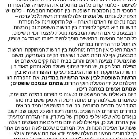
לשיפוט, - כלומר קודם כל הם מחסלים את התיאוריה של הפרדת
הסמכויות בין הסמכות השופטת ובין הסמכות המבצעת – כלום יש
רצינות לטענתם של אנשים אלה להפרדת רשויות?כל ערכה –
מבחינת זכויות האדם והאזרח – של הדוקטורינה על הפרדת
הרשויות היא בעיקר להפרדה בין הרשות השופטת ובין הרשות
המבצעת. כי אם הרשות המבצעת נוטלת לעצמה זכויות שיפוט,
כלומר אם הנאשם והמאשים הופך להיות באותו מעמד גם שופט,
אז חסל סדר החירות במדינה
האמת היא כי אין הפרדה מוחלטת בין הרשות המחוקקת והרשות
המבצעת, אף לא תחת משטר נשיאותי הקיים באמריקה, משום
שהממשלה מציעה חוקים והרוב בבית המחוקקים מאשרם או
מפילם. מכל מקום, יש תמיד שיתוף פעולה מלא והדוק מאוד בין
הרשות המחוקקת והרשות המבצעת.
עיקר ההפרדה היא בין
הרשות השופטת לבין שאר הרשויות במדינה
. את ההפרדה הזו
חיסלתם על ידי הפעלת חוקי החרום.
שמתם עצמכם שופטים;
שמתם אנשים במחנה ריכוז.
היום בא אלינו שר המשפטים בטענה כי הפרזנו במידה מסויימת,
כשאמרנו שבג'למה קיים מחנה ריכוז. הוא טען ששם בית סהר
מסודר עם חדרים מרווחים. כב' שר המשפטים! המדובר אינו
בחדרים מרווחים או חשוכים. מחנה ריכוז הוא כל מקום שבו יושב
בן אדם כלא שלא על פי פסק דן של בית דין. זוהי הגדרה "מדעית"
ואין אחרת. ועל כן, אף אילו לא הייתם מריצים את האנשים האלה
שעות עד אפיסת הכוחות, אילו המחנכים שלכם לא היו מצווים אחר
כך לבחורים המעונים האלה שאינני יודע אם הם אשמים או לא –