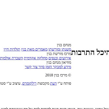
מנחם בגין
משנתו ומורשתו
מאמרים מאת בגין
תולדות חייו
מרכז מורשת בגין
אירועים וכנסים
מחלקה אקדמית
השכרת אולמות
מוזיאון מנחם בגין
מידע למבקר
הזמן סיור
צור קשר
© מרכז בגין 2018
פותח ע"י
דעת
מקבוצת
רילקומרס,
עיצוב ע"י סטוד