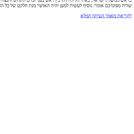
כראש ממשלת ישראל, באתי הלילה להרכין ראש בפני זכרם הקדוש והנצחי ש
שהיה מפקדכם אומר: נוסיף לעשות למען יהיה האושר מנת חלקם של כל הד
לקריאת מאמר העיתון המלא