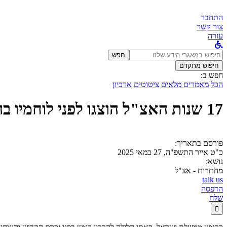
התחבר
צור קשר
עזרה
לחפש
חפש
ב:
חיפוש מתקדם
חפש ב:
הכל
מאמרים מלאים
ציטוטים
ארכיון
17 שנות האצ"ל הוצגו לפני לוחמיו בהיכל התרבות
פורסם בתאריך:
כ"ט אייר התשפ"ה, 27 במאי 2025
נושא:
מחתרות - אצ"ל
talk us
הדפסה
שלח
