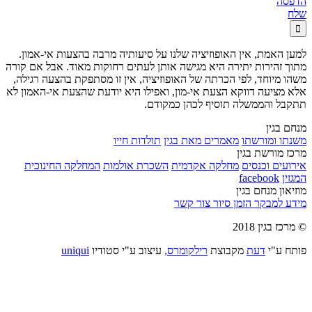
הדפסה
שלח

למען האמת, אין האופוזיציה שלנו על סיעותיה מרבה בהצעות אי-אמון.
מתוך זהירות יתירה היא מגישה אותן לעתים רחוקות מאוד. אבל אם קורה
משהו מיוחד, לפי הכרתה של האופוזיציה, אין זו מסתפקת בהצעה רגילה,
אלא מציעה דווקא הצעת אי-מון, ואפילו היא יודעת שהצעת אי-האמון לא
תתקבל והממשלה תוסיף לכהן כמקודם.
מנחם בגין
משנתו ומורשתו
מאמרים מאת בגין
תולדות חייו
מרכז מורשת בגין
אירועים וכנסים
מחלקה אקדמית
השכרת אולמות
המחלקה החינוכית
המגזין
facebook
מוזיאון מנחם בגין
מידע למבקר
הזמן סיור
צור קשר
© מרכז בגין 2018
פותח ע"י
דעת
מקבוצת
רילקומרס,
עיצוב ע"י סטודיו
uniqui