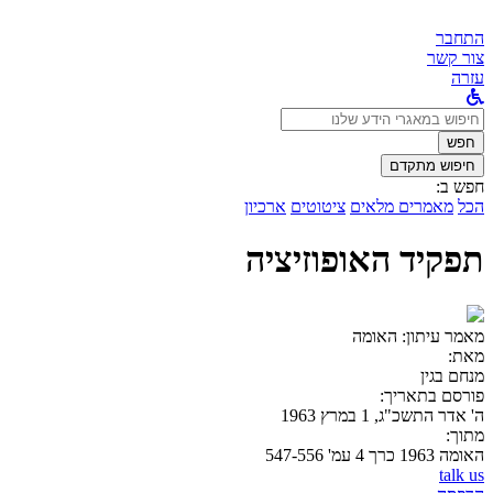
התחבר
צור קשר
עזרה
לחפש
ב:
חפש
חיפוש מתקדם
חפש ב:
הכל
מאמרים מלאים
ציטוטים
ארכיון
תפקיד האופוזיציה
מאמר עיתון:
האומה
מאת:
מנחם בגין
פורסם בתאריך:
ה' אדר התשכ"ג, 1 במרץ 1963
מתוך:
האומה 1963 כרך 4 עמ' 547-556
talk us