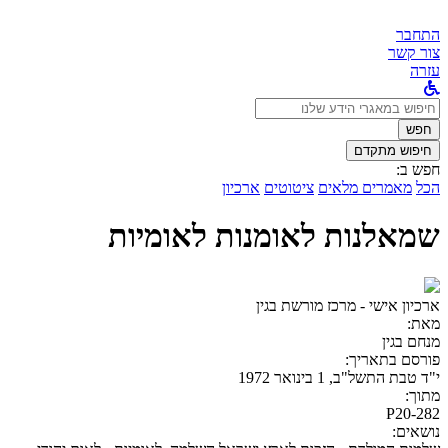
התחבר
צור קשר
עזרה
לחפש
ב:
חפש
חיפוש מתקדם
חפש ב:
הכל
מאמרים מלאים
ציטוטים
ארכיון
שמאלנות לאומנות לאומיות
ארכיון אישי - מרכז מורשת בגין
מאת:
מנחם בגין
פורסם בתאריך:
י"ד טבת התשל"ב, 1 בינואר 1972
מתוך:
P20-282
נושאים: