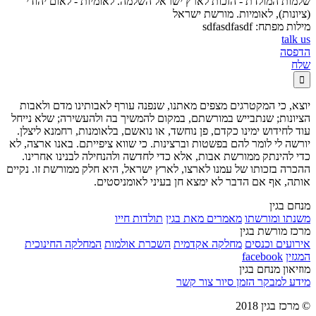
שלמות המולדת - הזכות לארץ ישראל השלמה. לאומיות - לאום יהודי
(ציונות), לאומיות. מורשת ישראל
מילות מפתח:
sdfasdfasdf
talk us
הדפסה
שלח

יוצא, כי המקטרגים מצפים מאתנו, שנפנה עורף לאבותינו מדם ולאבות
הציונות; שנתבייש במורשתם, במקום להמשיך בה ולהעשירה; שלא נייחל
עוד לחידוש ימינו כקדם, פן נוחשד, או נואשם, בלאומנות, רחמנא ליצלן.
יורשה לי לומר להם בפשטות וברצינות. כי שווא ציפייתם. באנו ארצה, לא
כדי להינתק ממורשת אבות, אלא כדי לחדשה ולהנחילה לבנינו אחרינו.
ההכרה בזכותו של עמנו לארצו, לארץ ישראל, היא חלק ממורשת זו. נקיים
אותה, אף אם הדבר לא ימצא חן בעיני לאומניסטים.
מנחם בגין
משנתו ומורשתו
מאמרים מאת בגין
תולדות חייו
מרכז מורשת בגין
אירועים וכנסים
מחלקה אקדמית
השכרת אולמות
המחלקה החינוכית
המגזין
facebook
מוזיאון מנחם בגין
מידע למבקר
הזמן סיור
צור קשר
© מרכז בגין 2018