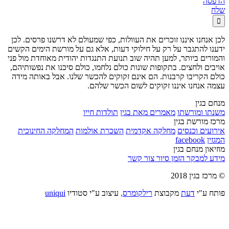
הדפסה
שלח

לכן אנחנו איננו זוכרים את העוולות, כפי שמעולם לא דרשנו פרסים. לכן
ידענו להתגבר על רק על חילוקי דעות, אלא גם על מורשת הימים הקשים
והמורים ביותר, למען תהיה שוב תנועת התנגדות יהודית מאוחדת מול פני
אויבים ולחצים. בתקופות שונות כולם נלחמו, כולם סיכנו את נפשותיהם,
כולם הקריבו קרבנות. הם אינם זקוקים להכשר שלנו. אבל באותה מידה
עצמה אנחנו איננו זקוקים לשום הכשר שלהם.
מנחם בגין
משנתו ומורשתו
מאמרים מאת בגין
תולדות חייו
מרכז מורשת בגין
אירועים וכנסים
מחלקה אקדמית
השכרת אולמות
המחלקה החינוכית
המגזין
facebook
מוזיאון מנחם בגין
מידע למבקר
הזמן סיור
צור קשר
© מרכז בגין 2018
פותח ע"י
דעת
מקבוצת
רילקומרס,
עיצוב ע"י סטודיו
uniqui