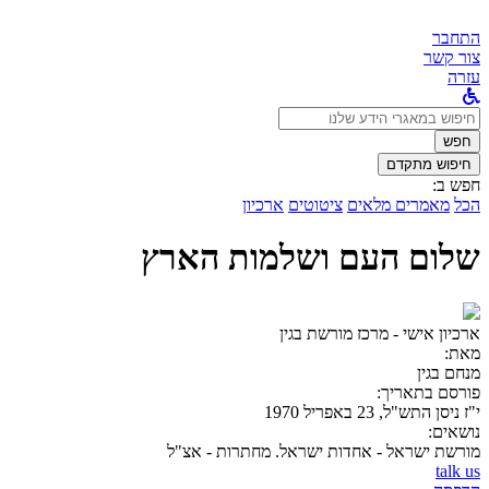
התחבר
צור קשר
עזרה
לחפש
ב:
חפש
חיפוש מתקדם
חפש ב:
הכל
מאמרים מלאים
ציטוטים
ארכיון
שלום העם ושלמות הארץ
ארכיון אישי - מרכז מורשת בגין
מאת:
מנחם בגין
פורסם בתאריך:
י"ז ניסן התש"ל, 23 באפריל 1970
נושאים:
מורשת ישראל - אחדות ישראל. מחתרות - אצ"ל
talk us