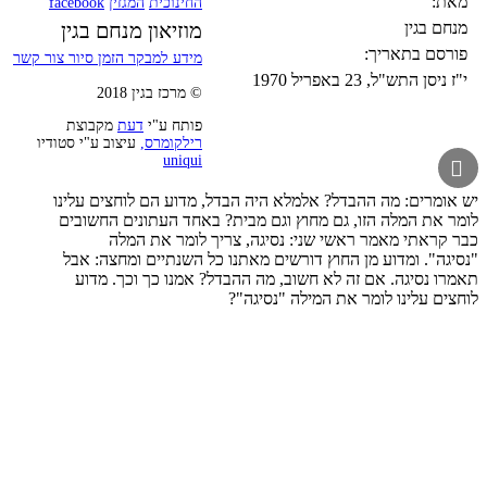
מאת:
החינוכית
המגזין
facebook
מנחם בגין
מוזיאון מנחם בגין
פורסם בתאריך:
מידע למבקר
הזמן סיור
צור קשר
י"ז ניסן התש"ל, 23 באפריל 1970
© מרכז בגין 2018
פותח ע"י
דעת
מקבוצת
רילקומרס,
עיצוב ע"י סטודיו
uniqui

יש אומרים: מה ההבדל? אלמלא היה הבדל, מדוע הם לוחצים עלינו
לומר את המלה הזו, גם מחוץ וגם מבית? באחד העתונים החשובים
כבר קראתי מאמר ראשי שני: נסיגה, צריך לומר את המלה
"נסיגה". ומדוע מן החוץ דורשים מאתנו כל השנתיים ומחצה: אבל
תאמרו נסיגה. אם זה לא חשוב, מה ההבדל? אמנו כך וכך. מדוע
לוחצים עלינו לומר את המילה "נסיגה"?