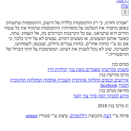
הדפסה
שלח

"אמרנו וחזרנו, כי רק התקוממות כללית של הישוב, התקוממות שתשתק
באופן מתמיד את השלטון על מוסדותיו: התקוממות שתקיף את כל שטחי
החיים היא שתביאנו, עם כל הקרבנות הכרוכים בה, אל הנצחון. עתה,
כאשר אותם המעשים, או מעשים דומים, נעשים לא על ידינו בלבד, כי
אם גם ע"י כוחות אחרים, כוחות עברים גדולים, שנכנסו, לשמחתנו,
למערכה, שוב לא נוכל לשנות את דעתנו, המסתמכת על חוקי הברזל של
ההיסטוריה."
מנחם בגין
משנתו ומורשתו
מאמרים מאת בגין
תולדות חייו
מרכז מורשת בגין
אירועים וכנסים
מחלקה אקדמית
השכרת אולמות
המחלקה החינוכית
המגזין
facebook
מוזיאון מנחם בגין
מידע למבקר
הזמן סיור
צור קשר
© מרכז בגין 2018
פותח ע"י
דעת
מקבוצת
רילקומרס,
עיצוב ע"י סטודיו
uniqui