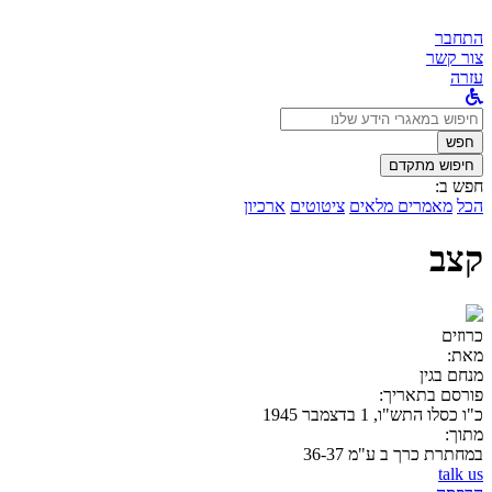
התחבר
צור קשר
עזרה
לחפש
ב:
חפש
חיפוש מתקדם
חפש ב:
הכל
מאמרים מלאים
ציטוטים
ארכיון
קצב
כרוזים
מאת:
מנחם בגין
פורסם בתאריך:
כ"ו כסלו התש"ו, 1 בדצמבר 1945
מתוך:
במחתרת כרך ב ע"מ 36-37
talk us