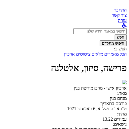
התחבר
צור קשר
עזרה
לחפש
ב:
חפש
חיפוש מתקדם
חפש ב:
הכל
מאמרים מלאים
ציטוטים
ארכיון
פרישה, סיזון, אלטלנה
ארכיון אישי - מרכז מורשת בגין
מאת:
מנחם בגין
פורסם בתאריך:
ט"ו אב התשל"א, 6 באוגוסט 1971
מתוך:
עמודים 13,22
נושאים: