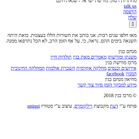
מחתרות - סזון. מורשת ישראל - שנאת חינם
talk us
הדפסה
שלח

מאז חלפו שנים רבות. אני כותב את השורות הללו בעצבות. כזאת היתה
השנאה בימים ההם. נראה, כי, על אף הזמן הרב, לא הכל נתרפאו ממנה.
מנחם בגין
משנתו ומורשתו
מאמרים מאת בגין
תולדות חייו
מרכז מורשת בגין
אירועים וכנסים
מחלקה אקדמית
השכרת אולמות
המחלקה החינוכית
המגזין
facebook
מוזיאון מנחם בגין
מידע למבקר
הזמן סיור
צור קשר
© מרכז בגין 2018
פותח ע"י
דעת
מקבוצת
רילקומרס,
עיצוב ע"י סטודיו
uniqui