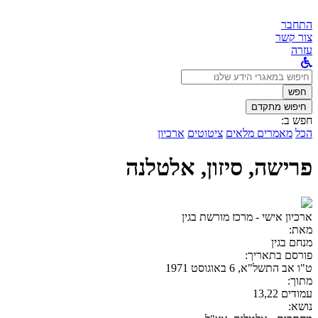
התחבר
צור קשר
עזרה
לחפש
ב:
חפש
חיפוש מתקדם
חפש ב:
הכל
מאמרים מלאים
ציטוטים
ארכיון
פרישה, סיזון, אלטלנה
ארכיון אישי - מרכז מורשת בגין
מאת:
מנחם בגין
פורסם בתאריך:
ט"ו אב התשל"א, 6 באוגוסט 1971
מתוך:
עמודים 13,22
נושא: