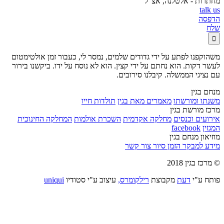
מחתרות - אלטלנה, אצ"ל
talk us
הדפסה
שלח

משהוקפנו לפתע על ידי גדודים שלמים, נמסר לי, כעבור זמן אולטימטום
לעשר דקות. הוא נחתם על ידי קצין. הוא לא נוסח על ידו. ביקשנו בירור
עם נציגי הממשלה. קיבלנו סירובים.
מנחם בגין
משנתו ומורשתו
מאמרים מאת בגין
תולדות חייו
מרכז מורשת בגין
אירועים וכנסים
מחלקה אקדמית
השכרת אולמות
המחלקה החינוכית
המגזין
facebook
מוזיאון מנחם בגין
מידע למבקר
הזמן סיור
צור קשר
© מרכז בגין 2018
פותח ע"י
דעת
מקבוצת
רילקומרס,
עיצוב ע"י סטודיו
uniqui