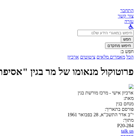
התחבר
צור קשר
עזרה
לחפש
ב:
חפש
חיפוש מתקדם
חפש ב:
הכל
מאמרים מלאים
ציטוטים
ארכיון
פרוטוקול מנאומו של מר בגין "אסיפ
ארכיון אישי - מרכז מורשת בגין
מאת:
מנחם בגין
פורסם בתאריך:
י"ב אדר התשכ"א, 28 בפבואר 1961
מתוך:
P20-284
talk us