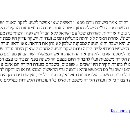
יום אמר בישיבת מרכז מפא"י ראשית שאי אפשר להגיע לחקר האמת ושנית ש
שנתמנתה ע"י המשלה מתוך מטרה אחת ויחידה להוציא את החקירה מידי וע
י בוטח אזרחיות ואזרחים שכל עם ישראל ללא הבדל השקפה והשתייכות מפלגת
שה", אחרת האמת לא היתה מתגלית והכזב, ועדויות השקר עדיין היו טמונ
 היא ישבה והיא הגיעה למסקנה שלבון לא נתן את הוראה. צאו וראו! ועדה
 המשפט המחוזי לפיה היתה עדות שקר והגיעה למסקנה שאכן היתה עדות שק
דה מורכבת מ-7 שרים מכל המפלגות הגיעה למסקנה שלבון לא נתן את ההוראה, וראש הממשלה ושר 
עדת חקירה משפטית ועלי להבהיר היום בפעם הראשונה בפני הצבור כי עצם 
יכולה למנות ועדה, הכנסת יכולה למנות ועדה. אין ועדת חקירה משפטית. גם לו בו
ו שופט יושב על כס המפשט והוא מתמנה ע"י הראשות המבצעת או המוקקת להי
מקובל בבית המשפט, על מסקנות כאלו אין ערעור. כלומר, אין שום יסוד מן
הצבור כי אין ועדת חקירה משפטית ואילו כל העובדות הקשורות בפלילים נ
facebook