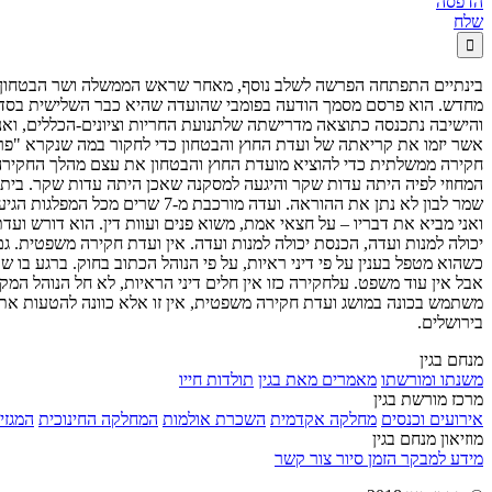
הדפסה
שלח

בינתיים התפתחה הפרשה לשלב נוסף, מאחר שראש הממשלה ושר הבטחון דה
מחדש. הוא פרסם מסמך הודעה בפומבי שהועדה שהיא כבר השלישית בסדרה 
והישיבה נתכנסה כתוצאה מדרישתה שלתנועת החריות וציונים-הכללים, ואנ
אשר יזמו את קריאתה של ועדת החוץ והבטחון כדי לחקור במה שנקרא "פר
חקירה ממשלתית כדי להוציא מועדת החוץ והבטחון את עצם מהלך החקירה,
המחוזי לפיה היתה עדות שקר והיגעה למסקנה שאכן היתה עדות שקר. בית
שמר לבון לא נתן את ההוראה. וע
ואני מביא את דבריו – על חצאי אמת, משוא פנים ועוות דין. הוא דורש ו
כשהוא מטפל בענין על פי דיני ראיות, על פי הנוהל הכתוב בחוק. ברגע ב
אבל אין עוד משפט. עלחקירה כזו אין חלים דיני הראיות, לא חל הנוהל ה
משתמש בכונה במושג ועדת חקירה משפטית, אין זו אלא כוונה להטעות את 
בירושלים.
מנחם בגין
משנתו ומורשתו
מאמרים מאת בגין
תולדות חייו
מרכז מורשת בגין
אירועים וכנסים
מחלקה אקדמית
השכרת אולמות
המחלקה החינוכית
המגזין
מוזיאון מנחם בגין
מידע למבקר
הזמן סיור
צור קשר