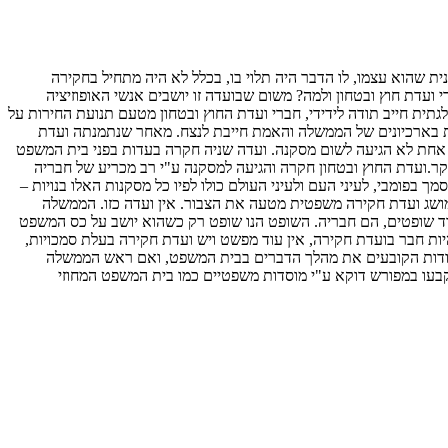
הוא עצמו, לו הדבר היה תלוי בו, בכלל לא היה מתחיל בחקירה
דת חוץ ובטחון ולמה? משום שבועדה זו יושבים אנשי האופוזיציה
ית חייב תודה לידידי, חברי ועדת החוץ ובטחון מטעם תנועת החירות על
ות בארכיונים של הממשלה והאמת חייבת לנצח. מאחר שנתמנתה ועדת
 אחת לא הגיעה לשום מסקנה. ועדה שניה חקרה בעדות בפני בית המשפט
ר.ועדת החוץ ובטחון חקרה והגיעה למסקנה ע"י רב מכריע של חבריה
הבחון מפרסם מסמך בפומבי, לעיני העם ולעיני העולם כולו לפיו כל מסקנות האלו בנויות –
המושג ועדת חקירה משפטית מטעה את הצבור. אין ועדה כזו. הממשלה
עדת חקירה היו יושבים 3 שופטים, בשבתם בועדת חקירה הם אינם עוד שופטים, הם חבריה. השופט הנו שופט רק כשהוא יושב על כס המשפט
ות חבר בועדת חקירה, אין עוד מפשט ויש ועדת חקירה בעלת סמכויות,
 היסודות הקובעים את מהלך הדברים בבית המשפט, ואם ראש הממשלה
קבעו במפורש דוקא ע"י מוסדות משפטיים כמו בית המשפט המחוזי