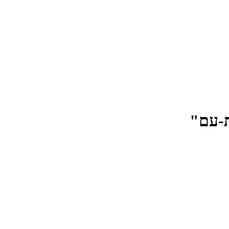
ת-עם"