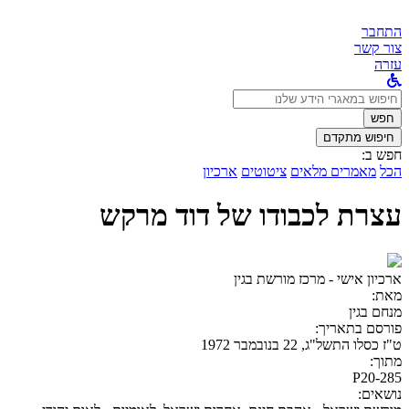
התחבר
צור קשר
עזרה
לחפש
ב:
חפש
חיפוש מתקדם
חפש ב:
הכל
מאמרים מלאים
ציטוטים
ארכיון
עצרת לכבודו של דוד מרקש
ארכיון אישי - מרכז מורשת בגין
מאת:
מנחם בגין
פורסם בתאריך:
ט"ז כסלו התשל"ג, 22 בנובמבר 1972
מתוך:
P20-285
נושאים: