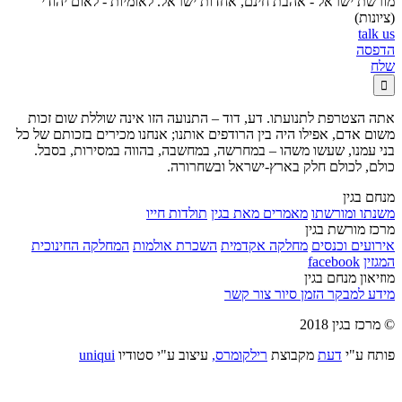
מורשת ישראל - אהבת חינם, אחדות ישראל. לאומיות - לאום יהודי
(ציונות)
talk us
הדפסה
שלח

אתה הצטרפת לתנועתו. דע, דוד – התנועה הזו אינה שוללת שום זכות
משום אדם, אפילו היה בין הרודפים אותנו; אנחנו מכירים בזכותם של כל
בני עמנו, שעשו משהו – במחרשה, במחשבה, בהווה במסירות, בסבל.
כולם, לכולם חלק בארץ-ישראל ובשחרורה.
מנחם בגין
משנתו ומורשתו
מאמרים מאת בגין
תולדות חייו
מרכז מורשת בגין
אירועים וכנסים
מחלקה אקדמית
השכרת אולמות
המחלקה החינוכית
המגזין
facebook
מוזיאון מנחם בגין
מידע למבקר
הזמן סיור
צור קשר
© מרכז בגין 2018
פותח ע"י
דעת
מקבוצת
רילקומרס,
עיצוב ע"י סטודיו
uniqui