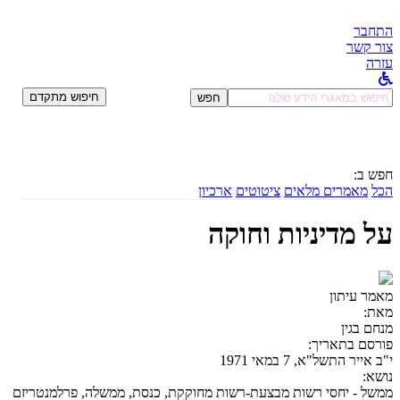
התחבר
צור קשר
עזרה
לחפש
חיפוש מתקדם
חפש
ב:
חפש ב:
הכל
מאמרים מלאים
ציטוטים
ארכיון
על מדיניות וחוקה
מאמר עיתון
מאת:
מנחם בגין
פורסם בתאריך:
י"ב אייר התשל"א, 7 במאי 1971
נושא:
ממשל - יחסי רשות מבצעת-רשות מחוקקת, כנסת, ממשלה, פרלמנטריזם