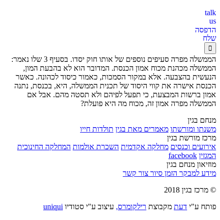
us
הדפסה
שלח

הממשלה מפרה סעיפים נוספים של אותו חוק יסדו. בסעיף 3 שלו נאמר:
הממשלה מכהנת מכוח אמון הכנסת. המדובר הוא לא בהבעת המון,
הנעשית בהצבעה. אלא במקור הסמכות, כאמור כיסוד לכהונה. כאשר
הכנסת אישרה את קווי היסוד של תכנית הממשלה, היא, בכנסת, נתנה
אמון ברשות המבצעת, כי תפעל לפיהם ולא תסטה מהם. אבל אם
הממשלה מפרה אמון זה, מכוח מה היא פועלת?
מנחם בגין
משנתו ומורשתו
מאמרים מאת בגין
תולדות חייו
מרכז מורשת בגין
אירועים וכנסים
מחלקה אקדמית
השכרת אולמות
המחלקה החינוכית
המגזין
facebook
מוזיאון מנחם בגין
מידע למבקר
הזמן סיור
צור קשר
© מרכז בגין 2018
פותח ע"י
דעת
מקבוצת
רילקומרס,
עיצוב ע"י סטודיו
uniqui