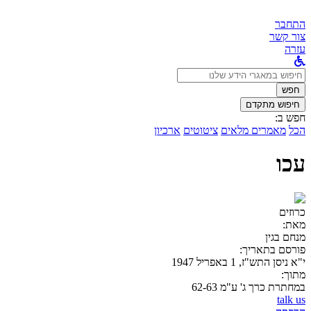
התחבר
צור קשר
עזרה
לחפש
ב:
חפש
חיפוש מתקדם
חפש ב:
הכל
מאמרים מלאים
ציטוטים
ארכיון
עכו
כרוזים
מאת:
מנחם בגין
פורסם בתאריך:
י"א ניסן התש"ז, 1 באפריל 1947
מתוך:
במחתרת כרך ג' ע"מ 62-63
talk us