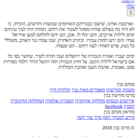
הדפסה
שלח

וארבעת אחינו, שישבו בבגדיהם האדומים שבועות וחדשים, הוכיחו, כי
לא היה כח בעולם שהיה מסוגל לשבור את רוחם. המוות היה לנגד עיניהם
ימים ולילות ארוכים, והם יכלו לו. אכן, הם ידעו להלחם למען אידיאל
נצחי: והם ידעו למות עבורו. ובקרב האחרון, שבו עמדו נגד האויב, משוללי
כל נשק, פרט לאחד: לעוז רוחם - הם שנצחו.
ימים יעברו ואגדת הגבורה של ירושלים ועכו תהיה לשיר, שיושר בפי כל
אם בישראל לילדה הקטן. על חזיון הגבורה הזה יהושל הדור וילמד מסירות
נפש, נאמנות, אהבת העם ואהבת המולדת.
מנחם בגין
משנתו ומורשתו
מאמרים מאת בגין
תולדות חייו
מרכז מורשת בגין
אירועים וכנסים
מחלקה אקדמית
השכרת אולמות
המחלקה החינוכית
המגזין
facebook
מוזיאון מנחם בגין
מידע למבקר
הזמן סיור
צור קשר
© מרכז בגין 2018