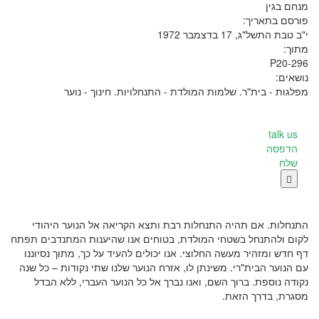
מנחם בגין
פורסם בתאריך:
י"ב טבת התשל"ג, 17 בדצמבר 1972
מתוך:
P20-296
נושאים:
מפלגות - בית"ר. שלמות המולדת - התנחלויות. חינוך - נוער
talk us
הדפסה
שלח

התנחלות. אם תהיה התנחלות רבת ותצא הקריאה אל הנוער היהודי
לקום ולהתנחל בשטחי המולדת, בטוחים אנו שהיענות המתנדבים תפתח
דף חדש ומזהיר מעשה החלוצי. אנו יכולים להעיד על כך, מתוך נסיוננו
עם הנוער הבית"רי. משינתן לו, אזרח הנוער שלנו שתי נקודות – כל שנה
נקודה נוספת. ברוך השם, ואנו נברך אל כל הנוער העברי, ללא הבדל
מסגרת, בדרך הזאת.