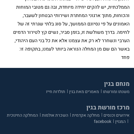
הממלכתית, יש להקים יחידה מיוחדת, ובה גם מטובי המוחות
והכוחות, מתוך ארגוני המחתרת ושירותי הבטחון לשעבר,
האמונים על פי נסיונם הממושך, על סוג בלתי שגרתי זה של
לחימה. בדרך משולשת זו, בזמן סביר, נשים קץ לטירור הדמים
הערבי ונשחרר לא רק את עצמנו אלא את כל בני העם היהודי,
באשר הם שם מן המחלה הנוראה ביותר לעמנו, בתקופה זו:
פחד
מנחם בגין
משנתו ומורשתו
מאמרים מאת בגין
תולדות חייו
מרכז מורשת בגין
אירועים וכנסים
מחלקה אקדמית
השכרת אולמות
המחלקה החינוכית
המגזין
facebook