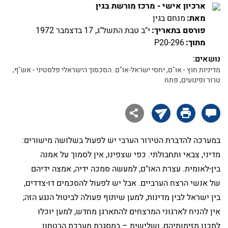
ארכיון אישי - מרכז מורשת בגין
מאת:
מנחם בגין
פורסם בתאריך:
י"ב טבת התשל"ג, 17 בדצמבר 1972
מתוך:
P20-296
נושאים:
מדיניות חוץ - או"ם, יחסי ישראל-או"ם. הסכסוך הישראלי פלסטיני - אש"ף,
טרור ופיגועים, פתח

במערכה להדברת הטירור הערבי יש לפעול בשלושה מישורים:
מדיני, צבאי ותחבולתי. כפי שצפינו, אין לסמוך על אמנה
בין-לאומית. עצרת האו"ם, למעשה סמכה ידיה, אמצה ידיהם
של אנשי הרצח הערביים. אבל יש לפעול להסכמים דו-צדדים,
בין ישראל לבין מדינות, למען שיתוף פעולה לביטול הנגע הזה;
אין להניח לארגוני המרצחים להתארגן מחדש, למען יוכלו
לתכנן מזימותיהם, ושלישית – במסגרת מערכת הבטחון