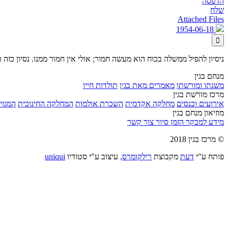
הדפסה
שלח
Attached Files
1954-06-18

ניסיון להפיל ממשלה בכוח הוא מעשה חמור; אולי אין חמור ממנו. נסיון כ
מנחם בגין
משנתו ומורשתו
מאמרים מאת בגין
תולדות חייו
מרכז מורשת בגין
אירועים וכנסים
מחלקה אקדמית
השכרת אולמות
המחלקה החינוכית
המגזין
מוזיאון מנחם בגין
מידע למבקר
הזמן סיור
צור קשר
© מרכז בגין 2018
פותח ע"י
דעת
מקבוצת
רילקומרס,
עיצוב ע"י סטודיו
uniqui