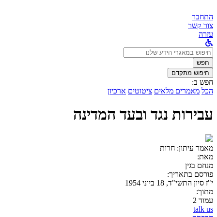
התחבר
צור קשר
עזרה
לחפש
ב:
חפש
חיפוש מתקדם
חפש ב:
הכל
מאמרים מלאים
ציטוטים
ארכיון
עבירות נגד ובעד המדינה
מאמר עיתון:
חרות
מאת:
מנחם בגין
פורסם בתאריך:
י"ז סיון התשי"ד, 18 ביוני 1954
מתוך:
עמוד 2
talk us