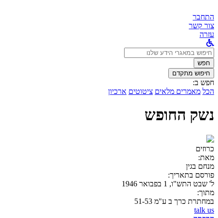
התחבר
צור קשר
עזרה
לחפש
ב:
חפש
חיפוש מתקדם
חפש ב:
הכל
מאמרים מלאים
ציטוטים
ארכיון
נשק החופש
כרוזים
מאת:
מנחם בגין
פורסם בתאריך:
ל' שבט התש"ו, 1 בפבואר 1946
מתוך:
במחתרת כרך ב ע"מ 51-53
talk us