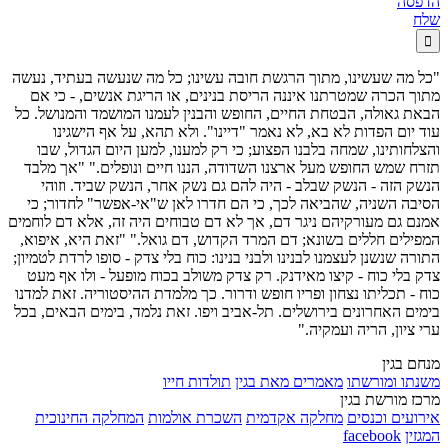
הדפסה
שלח

"כל מה שעשינו, מתוך הרגשת חובה עשינו; כל מה שנעשה בעתיד, נעשה
מתוך הכרה שמטרתנו איננה הריסת בנינים, או הריגת אנשים, - כי אם
הבאת גאולה, הבטחת החיים, החופש והבנין לעמנו המושמד והמנושל. כל
עוד יום הפדות לא בא, לא נאמר "דיינו". ולא תהא, על אף הישגינו
והצלחותינו, שמחה בלבנו הפצוע; כי רק למענו, למען היום הגדול, שבו
תזרח שמש החופש מעל ארצנו השדודה, הננו חיים ונופלים." "אך מלבד
הנשק הזה - הנשק שבלב - היה להם גם נשק אחר, הנשק שביד. וזוהי
הסיבה השניה, שהביאה לכך, כי הם חדרו לאן ש"אי-אפשר" לחדור; כי
אמנם גם מעורקיהם ניגר דם, אך לא דם טבוחים היה זה, אלא דם לוחמים
המפילים חללים בשונא; דם המרד הקדוש, דם גואל." "זאת היא, איפוא,
התורה שנשנן לעצמנו לבנינו ולבני בנינו: כוח בלי צדק - סופו לרדת לטמיון;
צדק בלי כוח - קיצו מאידנק. רק צדק משולב בכוח מופעל - ולו אף מעט
כוח - תכליתו נצחון ופריו חופש ודרור. כך מלמדת ההיסטוריה. זאת למדנו
בימים האחרונים בירושלים. תל-אביב ויפו. זאת נלמד, בימים הבאים, בכל
ערי ציון, הריה ועמקיה."
מנחם בגין
משנתו ומורשתו
מאמרים מאת בגין
תולדות חייו
מרכז מורשת בגין
אירועים וכנסים
מחלקה אקדמית
השכרת אולמות
המחלקה החינוכית
המגזין
facebook