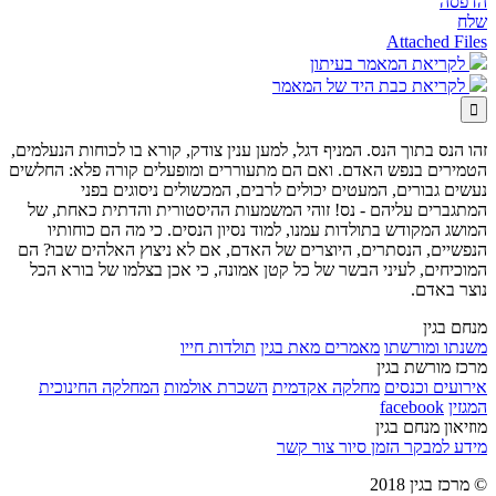
הדפסה
שלח
Attached Files
לקריאת המאמר בעיתון
לקריאת כבת היד של המאמר

זהו הנס בתוך הנס. המניף דגל, למען ענין צודק, קורא בו לכוחות הנעלמים,
הטמירים בנפש האדם. ואם הם מתעוררים ומופעלים קורה פלא: החלשים
נעשים גבורים, המעטים יכולים לרבים, המכשולים ניסוגים בפני
המתגברים עליהם - נס! זוהי המשמעות ההיסטורית והדתית כאחת, של
המושג המקודש בתולדות עמנו, למוד נסיון הנסים. כי מה הם כוחותיו
הנפשיים, הנסתרים, היוצרים של האדם, אם לא ניצוץ האלהים שבו? הם
המוכיחים, לעיני הבשר של כל קטן אמונה, כי אכן בצלמו של בורא הכל
נוצר באדם.
מנחם בגין
משנתו ומורשתו
מאמרים מאת בגין
תולדות חייו
מרכז מורשת בגין
אירועים וכנסים
מחלקה אקדמית
השכרת אולמות
המחלקה החינוכית
המגזין
facebook
מוזיאון מנחם בגין
מידע למבקר
הזמן סיור
צור קשר
© מרכז בגין 2018