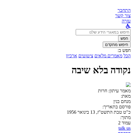
התחבר
צור קשר
עזרה
לחפש
ב:
חפש
חיפוש מתקדם
חפש ב:
הכל
מאמרים מלאים
ציטוטים
ארכיון
נקודה בלא שיבה
מאמר עיתון:
חרות
מאת:
מנחם בגין
פורסם בתאריך:
כ"ט טבת התשט"ז, 13 בינואר 1956
מתוך:
עמוד 2
talk us