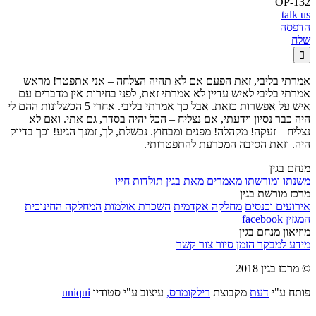
OP-132
talk us
הדפסה
שלח

אמרתי בליבי, זאת הפעם אם לא תהיה הצלחה – אני אתפטר! מראש
אמרתי בליבי לאיש עדיין לא אמרתי זאת, לפני בחירות אין מדברים עם
איש על אפשרות כזאת. אבל כך אמרתי בליבי. אחרי 5 הכשלונות ההם לי
היה כבר נסיון וידעתי, אם נצליח – הכל יהיה בסדר, גם אתי. ואם לא
נצליח – זעקה! מקהלה! מפנים ומבחוץ. נכשלת, לך, זמנך הגיע! וכך בדיוק
היה. וזאת הסיבה המכרעת להתפטרותי.
מנחם בגין
משנתו ומורשתו
מאמרים מאת בגין
תולדות חייו
מרכז מורשת בגין
אירועים וכנסים
מחלקה אקדמית
השכרת אולמות
המחלקה החינוכית
המגזין
facebook
מוזיאון מנחם בגין
מידע למבקר
הזמן סיור
צור קשר
© מרכז בגין 2018
פותח ע"י
דעת
מקבוצת
רילקומרס,
עיצוב ע"י סטודיו
uniqui