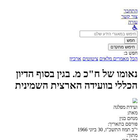
התחבר
צור קשר
עזרה
לחפש
ב:
חפש
חיפוש מתקדם
חפש ב:
הכל
מאמרים מלאים
ציטוטים
ארכיון
נאומו של ח"כ מ. בגין בסוף הדיון
הכללי בוועידה הארצית השמינית
ועידת מפלגה
מאת:
מנחם בגין
פורסם בתאריך:
י"ב תמוז התשכ"ו, 30 ביוני 1966
מתוך: