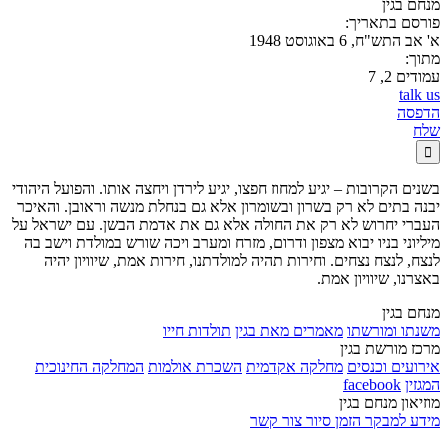
מנחם בגין
פורסם בתאריך:
א' אב התש"ח, 6 באוגוסט 1948
מתוך:
עמודים 2, 7
talk us
הדפסה
שלח

בשנים הקרובות – יגיע למחוז חפצו, יגיע לירדן ויחצה אותו. והפועל היהודי
יבנה בתים לא רק בשרון ובשומרון אלא גם בנחלת מנשה וראובן. והאיכר
העברי יחרוש לא רק את החולה אלא גם את אדמת הבשן. עם ישראל על
מיליוני בניו יבוא מצפון ודרום, מזרח ומערב ויכה שורש במולדת וישב בה
לנצח, לנצח נצחים. וחירות תהיה למולדתנו, חירות אמת, שיוויון יהיה
באצרנו, שיוויון אמת.
מנחם בגין
משנתו ומורשתו
מאמרים מאת בגין
תולדות חייו
מרכז מורשת בגין
אירועים וכנסים
מחלקה אקדמית
השכרת אולמות
המחלקה החינוכית
המגזין
facebook
מוזיאון מנחם בגין
מידע למבקר
הזמן סיור
צור קשר