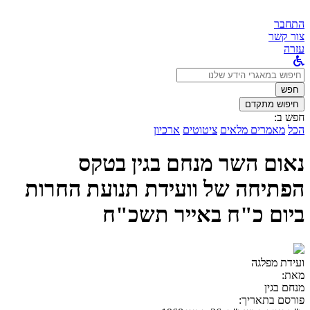
התחבר
צור קשר
עזרה
לחפש
ב:
חפש
חיפוש מתקדם
חפש ב:
הכל
מאמרים מלאים
ציטוטים
ארכיון
נאום השר מנחם בגין בטקס
הפתיחה של וועידת תנועת החרות
ביום כ"ח באייר תשכ"ח
ועידת מפלגה
מאת:
מנחם בגין
פורסם בתאריך: