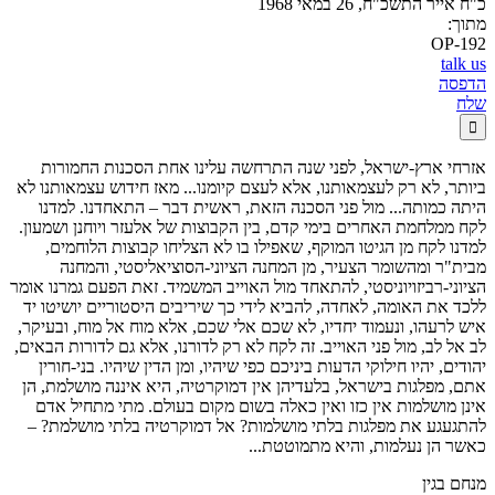
כ"ח אייר התשכ"ח, 26 במאי 1968
מתוך:
OP-192
talk us
הדפסה
שלח

אזרחי ארץ-ישראל, לפני שנה התרחשה עלינו אחת הסכנות החמורות
ביותר, לא רק לעצמאותנו, אלא לעצם קיומנו... מאז חידוש עצמאותנו לא
היתה כמותה... מול פני הסכנה הזאת, ראשית דבר – התאחדנו. למדנו
לקח ממלחמת האחרים בימי קדם, בין הקבוצות של אלעזר ויוחנן ושמעון.
למדנו לקח מן הגיטו המוקף, שאפילו בו לא הצליחו קבוצות הלוחמים,
מבית"ר ומהשומר הצעיר, מן המחנה הציוני-הסוציאליסטי, והמחנה
הציוני-רביזויוניסטי, להתאחד מול האוייב המשמיד. זאת הפעם גמרנו אומר
ללכד את האומה, לאחדה, להביא לידי כך שיריבים היסטוריים יושיטו יד
איש לרעהו, ונעמוד יחדיו, לא שכם אלי שכם, אלא מוח אל מוח, ובעיקר,
לב אל לב, מול פני האוייב. זה לקח לא רק לדורנו, אלא גם לדורות הבאים,
יהודים, יהיו חילוקי הדעות ביניכם כפי שיהיו, ומן הדין שיהיו. בני-חורין
אתם, מפלגות בישראל, בלעדיהן אין דמוקרטיה, היא איננה מושלמת, הן
אינן מושלמות אין כזו ואין כאלה בשום מקום בעולם. מתי מתחיל אדם
להתגעגע את מפלגות בלתי מושלמות? אל דמוקרטיה בלתי מושלמת? –
כאשר הן נעלמות, והיא מתמוטטת...
מנחם בגין