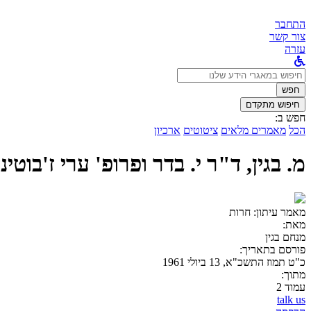
התחבר
צור קשר
עזרה
לחפש
ב:
חפש
חיפוש מתקדם
חפש ב:
הכל
מאמרים מלאים
ציטוטים
ארכיון
מ. בגין, ד"ר י. בדר ופרופ' ערי ז'ב
מאמר עיתון:
חרות
מאת:
מנחם בגין
פורסם בתאריך:
כ"ט תמוז התשכ"א, 13 ביולי 1961
מתוך:
עמוד 2
talk us