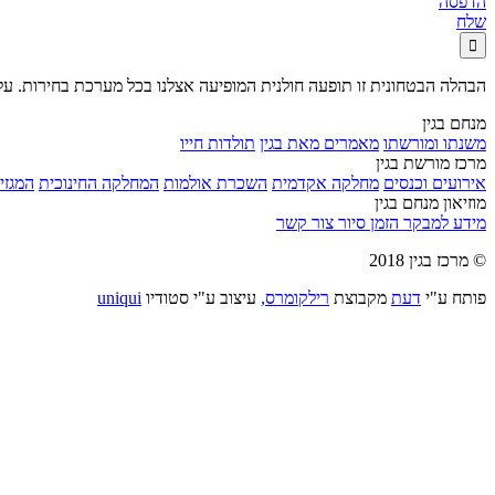
הדפסה
שלח

הבהלה הבטחונית זו תופעה חולנית המופיעה אצלנו בכל מערכת בחירות. עלינו
מנחם בגין
משנתו ומורשתו
מאמרים מאת בגין
תולדות חייו
מרכז מורשת בגין
אירועים וכנסים
מחלקה אקדמית
השכרת אולמות
המחלקה החינוכית
המגזין
מוזיאון מנחם בגין
מידע למבקר
הזמן סיור
צור קשר
© מרכז בגין 2018
פותח ע"י
דעת
מקבוצת
רילקומרס,
עיצוב ע"י סטודיו
uniqui