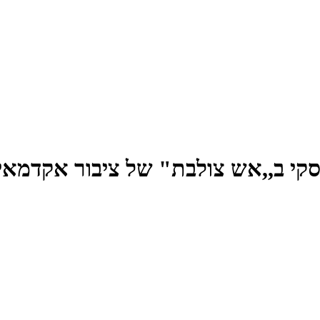
וטינסקי ב,,אש צולבת" של ציבור אקדמא