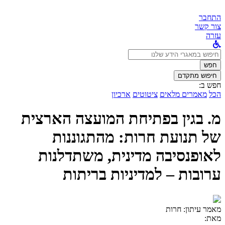
התחבר
צור קשר
עזרה
לחפש
ב:
חפש
חיפוש מתקדם
חפש ב:
הכל
מאמרים מלאים
ציטוטים
ארכיון
מ. בגין בפתיחת המועצה הארצית
של תנועת חרות: מהתגוננות
לאופנסיבה מדינית, משתדלנות
ערובות – למדיניות בריתות
מאמר עיתון:
חרות
מאת: