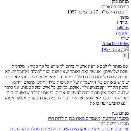
מנחם בגין
פורסם בתאריך:
ד' טבת התשי"ח, 27 בדצמבר 1957
מתוך:
עמוד 1
talk us
הדפסה
שלח
Attached Files
1957-12-27

"אם מותר לי לבטא דעה אישית ביחס למאורע כל כך כביר (- מלחמת
עולם שלישית)- אעשה זאת ואומר שאין שום יסוד לבהלה מלחמתית. לא
תפרוץ שום מלחמת עולם כללית: ייתכנו דווקא מלחמות קטנות. לא יהיה
שימוש באותם כלי ההשמדה של האנושות כולה: ייתכן שימוש דווקא
בנשק הקרוי "קונבנציונאלי". אולם, כמובן, כל איש יכול לטעות. אני סובר
שדעה כזאת אין סכנה רבה להשמיע אותה. כי אם יתברר שבטעות היה
יסודה- הרי כבר לא ישאר אף אחד כדי להוכיח את הטעות. אפשר אפוא
גם להביע דעה כזאת".
מנחם בגין
משנתו ומורשתו
מאמרים מאת בגין
תולדות חייו
מרכז מורשת בגין
אירועים וכנסים
מחלקה אקדמית
השכרת אולמות
המחלקה החינוכית