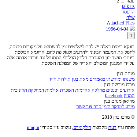
עמוד 1, 2
talk us
הדפסה
שלח
Attached Files
1956-04-04

דווקא בימים כאלה יש להם לשליטים זמן להשתלט על מקורות פרנסה,
לחסל את המעמד הבינוני ולהרעיב ולגזול פת לחם. הדוגמא הבולטת
ביותר: מושב ינון במערכת הלחץ הכלכלי המתנהל נגד עובדי אדמה אלה
על ידי המנגנון המשולב והאדיר של המפלגה השלטת.
מנחם בגין
משנתו ומורשתו
מאמרים מאת בגין
תולדות חייו
מרכז מורשת בגין
אירועים וכנסים
מחלקה אקדמית
השכרת אולמות
המחלקה החינוכית
המגזין
facebook
מוזיאון מנחם בגין
מידע למבקר
הזמן סיור
צור קשר
© מרכז בגין 2018
פותח ע"י
דעת
מקבוצת
רילקומרס,
עיצוב ע"י סטודיו
uniqui