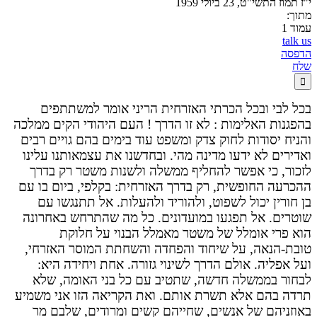
י"ז תמוז התשי"ט, 23 ביולי 1959
מתוך:
עמוד 1
talk us
הדפסה
שלח

בכל לבי ובכל הכרתי האזרחית הריני אומר למשתתפים
בהפגנות האלימות : לא זו הדרך ! העם היהודי הקים ממלכה
והניח יסודות לחוק צדק ומשפט עוד בימים בהם גויים רבים
ואדירים לא ידעו מדינה מהי. ובחדשנו את עצמאותנו עלינו
לזכור, כי אפשר להחליף ממשלה ולשנות משטר רק בדרך
ההכרעה החופשית, רק בדרך האזרחית: בקלפי, ביום בו עם
בן חורין יכול לשפוט, ולהוריד ולהעלות. אל תתנגשו עם
שוטרים. אל תפגעו במועדונים. כל מה שהתרחש באחרונה
הוא פרי אומלל של משטר מאמלל הבנוי על חלוקת
טובת-הנאה, על שיחוד והפחדה והשחתת המוסר האזרחי,
ועל אפליה. אולם הדרך לשינוי גזורה. אחת ויחידה היא:
לבחור בממשלה חדשה, שתטיב עם כל בני האומה, שלא
תרדה בהם אלא תשרת אותם. ואת הקריאה הזו אני משמיע
באוזניהם של אנשים, שחייהם קשים ומרודים, שלבם מר