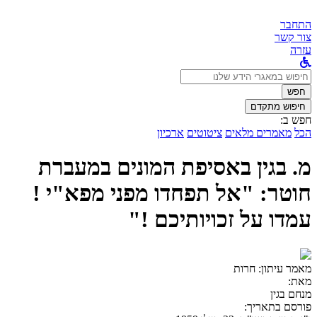
התחבר
צור קשר
עזרה
לחפש
ב:
חפש
חיפוש מתקדם
חפש ב:
הכל
מאמרים מלאים
ציטוטים
ארכיון
מ. בגין באסיפת המונים במעברת
חוטר: "אל תפחדו מפני מפא"י !
עמדו על זכויותיכם !"
מאמר עיתון:
חרות
מאת:
מנחם בגין
פורסם בתאריך: