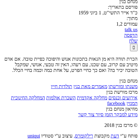
מנחם בגין
פורסם בתאריך:
כ"ד אייר התשי"ט, 1 ביוני 1959
מתוך:
עמודים 1,2
talk us
הדפסה
שלח

הכרת תודה היא מן הנאות בתכונות אנוש והיפוכה כפיית טובה. אם אדם
מיטיב עם קרוב, עם שכנו, עם רעהו, האין זה טבעי, אנושי, שמקבל
הטובה יכיר בה? ואם כך כחיי הפרט, על אחת כמה וכמה בחיי הכלל.
מנחם בגין
משנתו ומורשתו
מאמרים מאת בגין
תולדות חייו
מרכז מורשת בגין
אירועים וכנסים
מחלקה אקדמית
השכרת אולמות
המחלקה החינוכית
המגזין
facebook
מוזיאון מנחם בגין
מידע למבקר
הזמן סיור
צור קשר
© מרכז בגין 2018
פותח ע"י
דעת
מקבוצת
רילקומרס,
עיצוב ע"י סטודיו
uniqui