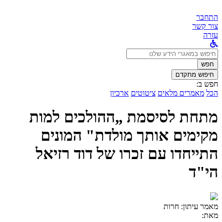
התחבר
צור קשר
עזרה
לחפש
ב:
חפש
חיפוש מתקדם
חפש ב:
הכל
מאמרים מלאים
ציטוטים
ארכיון
מתחת לסיסמת „ההולכים למות
מקימים אותך מולדת" המונים
התייחדו עם זכרו של דוד רזיאל
הי"ד
מאמר עיתון:
חרות
מאת: