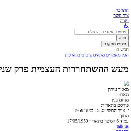
התחבר
צור קשר
עזרה
לחפש
ב:
חפש
חיפוש מתקדם
חפש ב:
הכל
מאמרים מלאים
ציטוטים
ארכיון
מעש ההשתחררות העצמית פרק שני: 
מאמר עיתון
מאת:
מנחם בגין
פורסם בתאריך:
ז' אייר התשי"ט, 15 במאי 1959
מתוך:
עמוד 6 המשך בתאריך 17/05/1959
talk us