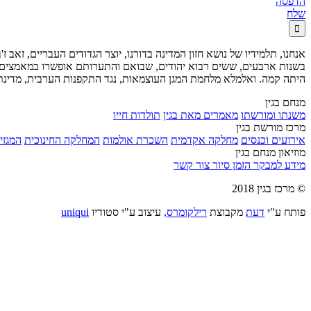
הדפסה
שלח

אנחנו, תלמידיו של נושא חזון המדינה בדורנו, יוצר הגדודים העבריים, זאב 
בשנות ארבעים, ששים רבוא יהודים, שבואם והתערותם אופשרו במאמצים ש
היתה קמה. ואלמלא מלחמת המגן העוצמאות, נגד התקפנות הערבית, מדינתנ
מנחם בגין
משנתו ומורשתו
מאמרים מאת בגין
תולדות חייו
מרכז מורשת בגין
אירועים וכנסים
מחלקה אקדמית
השכרת אולמות
המחלקה החינוכית
המגזין
מוזיאון מנחם בגין
מידע למבקר
הזמן סיור
צור קשר
© מרכז בגין 2018
פותח ע"י
דעת
מקבוצת
רילקומרס,
עיצוב ע"י סטודיו
uniqui